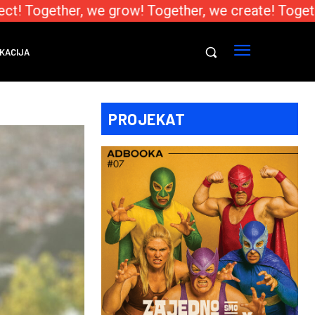
t! Together, we grow! Together, we create! Togethe
KACIJA
PROJEKAT