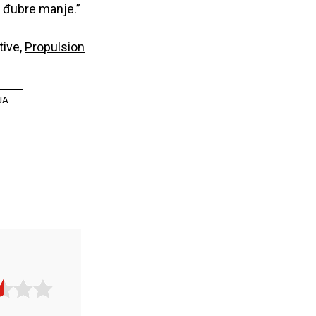
o đubre manje.”
tive,
Propulsion
JA