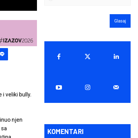
Glasaj
 veliki bully.
kinuo njen
 sa
KOMENTARI
stina