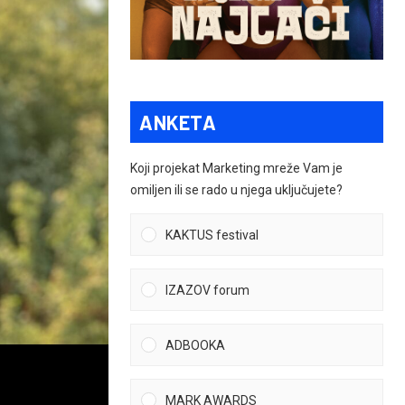
ANKETA
Koji projekat Marketing mreže Vam je
omiljen ili se rado u njega uključujete?
KAKTUS festival
IZAZOV forum
ADBOOKA
MARK AWARDS