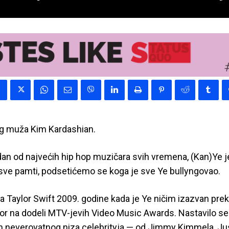
eg muža Kim Kardashian.
dan od najvećih hip hop muzičara svih vremena, (Kan)Ye je i
 sve pamti, podsetićemo se koga je sve Ye bullyngovao.
a Taylor Swift 2009. godine kada je Ye ničim izazvan pre
or na dodeli MTV-jevih Video Music Awards. Nastavilo se
 neverovatnog niza celebrityja — od Jimmy Kimmela, Ju