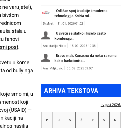
 ne verujete!),
Odličan spoj tradicije i moderne
om bivšom
tehnologije. Sviđa mi...
 urednicom
BrzNet
11. 01. 2026 01:02
leuša stala u
U svetu se slatko i kiselo cesto
 su fanovi
kombinuju...
Anastasija Nicic
15. 09. 2025 10:38
rni post
.
Bravo mali. Konacno da neko razume
kako funkcionise...
m svetu u kome
Ana Miljkovic
05. 08. 2025 09:07
ta od bullyinga
ARHIVA TEKSTOVA
koje smo mi, u
ismenost koji
avgust 2026.
zvoj (USAID) —
nikaciji na
P
U
S
Č
P
S
N
talnog nasilja