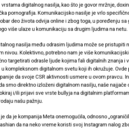
vrstama digitalnog nasilja, kao što je govor mržnje, doxing,
čka pornografija. Komunikacijsko nasilje je vrlo specifič
 dobar deo života odvija online i zbog toga, u poređenju sa 
o više ulaze u komunikaciju sa drugim ljudima na netu.
gitalnog nasilja među odrasim ljudima može se pristupiti 
om nivou. Kolektivno, potrebno nam je više komunikacijs
no targetirati odrasle ljude kojima fali digitalnih znanja i
u kompleksnom digitalnom svetu koji ih okružuje. Ovde po
panije da svoje CSR aktivnosti usmere u ovom pravcu. Ind
a smo direktno izloženi digitalnom nasilju, naše najjače or
 blokiraj i/ili prijavi sve vrste bullyja na digitalnim platfor
rodaju našu pažnju.
 je da je kompanija Meta onemogućila, odnosno „ograničil
shian da na neko vreme koristi svoj Instagram nalog zb