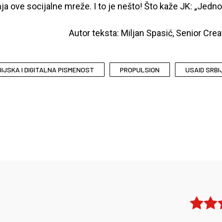
ja ove socijalne mreže. I to je nešto! Što kaže JK: „Jedn
Autor teksta: Miljan Spasić, Senior Crea
IJSKA I DIGITALNA PISMENOST
PROPULSION
USAID SRBI