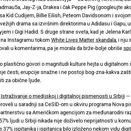
dmau5a, Jay-Z-ja, Drakea i čak Peppe Pig (googleujte ako
sa Kid Cudijem, Billie Eilish, Peteom Davidsonom i svoj
vežijih drama sa izvršnim direktorima u Adidasu i Gapu,
yjem i Gigi Hadid. S druge strane sveta, kad je Jelena Kar
 na Instagramu tokom
White Lives Matter skandala
, i nju
vali u komentarima, pa je morala da brže-bolje obriše
spo
lo plastično govori o magnitudi kulture hejta u digitalno
je česti, erupcije snažne i ne postoji bog-zna-kakva zašti
ti za obične ljude.
e
Istraživanje o medijskoj i digitalnoj pismenosti u Srbiji
— 
proveli u saradnji sa CeSID-om u okviru programa Nova p
partnerstvu sa Američkom agencijom za međunarodni ra
57% ljudi u Srbiji nikada nije doživelo neprijatnosti u komu
e 37% ispitanika i ispitanica bilo izloženo nekom vidu digi