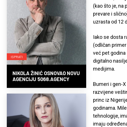
(kao što je, na 
prevare i slično
uzrasta od 12 
Iako se dosta r
(odličan primer
već pet godina
ISPRATI
digitalno nasil
medijima.
NIKOLA ŽINIĆ OSNOVAO NOVU
AGENCIJU 5068.AGENCY
Bumeri i gen-X 
razvijene veštin
princ iz Niger
godinama. Milen
tehnologije, im
imaju određena z