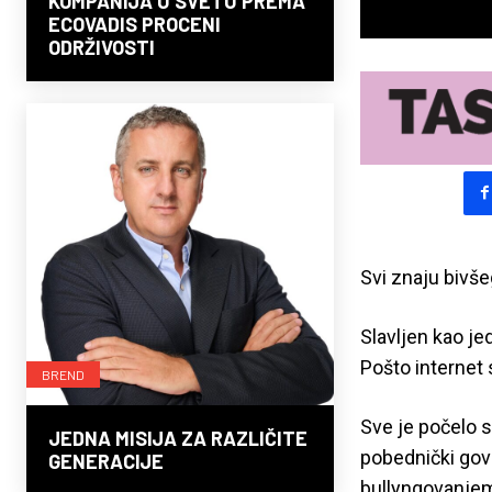
KOMPANIJA U SVETU PREMA
ECOVADIS PROCENI
ODRŽIVOSTI
Svi znaju bivš
Slavljen kao je
Pošto internet
BREND
Sve je počelo s
JEDNA MISIJA ZA RAZLIČITE
pobednički gov
GENERACIJE
bullyngovanjem