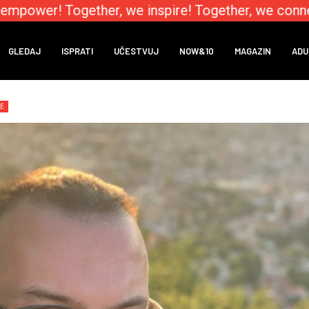
mpower! Together, we inspire! Together, we connec
GLEDAJ
ISPRATI
UČESTVUJ
NOW&10
MAGAZIN
ADU
NE