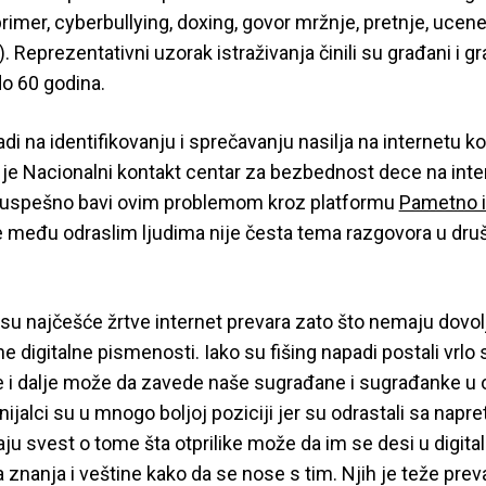
primer, cyberbullying, doxing, govor mržnje, pretnje, ucene
). Reprezentativni uzorak istraživanja činili su građani i g
do 60 godina.
adi na identifikovanju i sprečavanju nasilja na internetu k
 je Nacionalni kontakt centar za bezbednost dece na inte
 uspešno bavi ovim problemom kroz platformu
Pametno 
je među odraslim ljudima nije česta tema razgovora u druš
su najčešće žrtve internet prevara zato što nemaju dovol
e digitalne pismenosti. Iako su fišing napadi postali vrlo s
ije i dalje može da zavede naše sugrađane i sugrađanke 
ijalci su u mnogo boljoj poziciji jer su odrastali sa napr
aju svest o tome šta otprilike može da im se desi u digita
nanja i veštine kako da se nose s tim. Njih je teže prevari