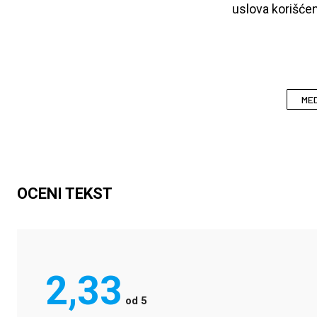
uslova korišćen
MED
OCENI TEKST
2,33
od
5