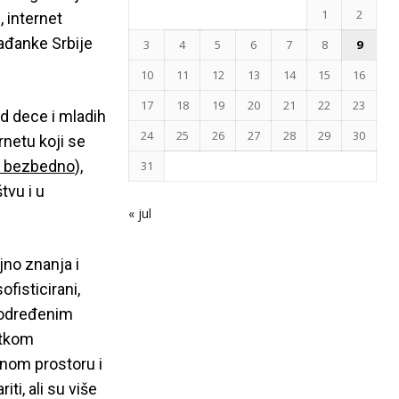
1
2
, internet
rađanke Srbije
3
4
5
6
7
8
9
10
11
12
13
14
15
16
17
18
19
20
21
22
23
od dece i mladih
24
25
26
27
28
29
30
rnetu koji se
i bezbedno
),
31
tvu i u
« jul
jno znanja i
ofisticirani,
u određenim
etkom
lnom prostoru i
ti, ali su više