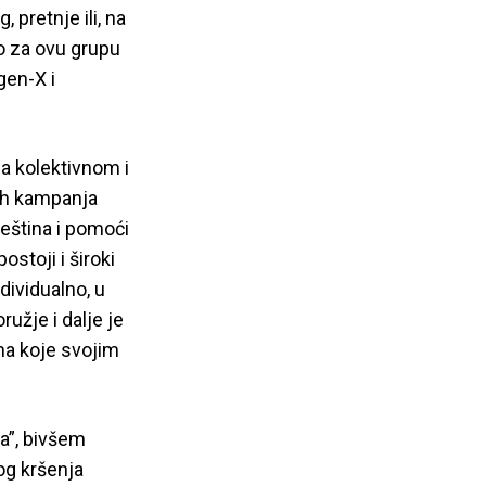
 pretnje ili, na
no za ovu grupu
gen-X i
na kolektivnom i
kih kampanja
 veština i pomoći
stoji i široki
ividualno, u
užje i dalje je
mama koje svojim
a”, bivšem
og kršenja