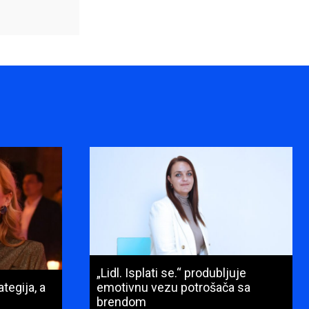
„Lidl. Isplati se.“ produbljuje
tegija, a
emotivnu vezu potrošača sa
brendom