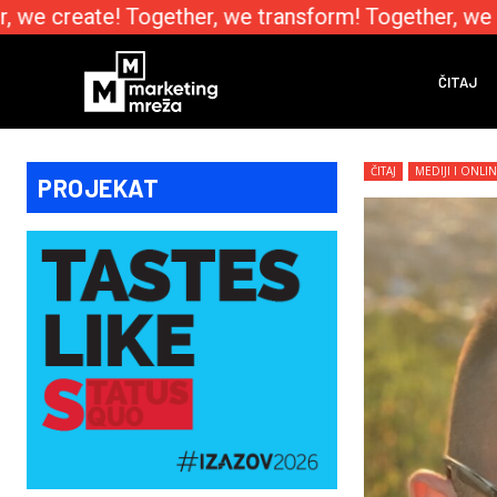
we create! Together, we transform! Together, we e
ČITAJ
ČITAJ
MEDIJI I ONLI
PROJEKAT