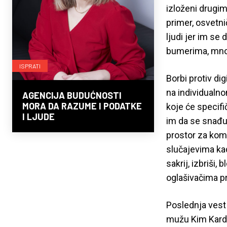
izloženi drugim 
primer, osvetni
ljudi jer im se
bumerima, mnog
ISPRATI
Borbi protiv di
na individualn
AGENCIJA BUDUĆNOSTI
MORA DA RAZUME I PODATKE
koje će specifič
I LJUDE
im da se snađu 
prostor za kom
slučajevima kad
sakrij, izbriši,
oglašivačima p
Poslednja vest
mužu Kim Karda