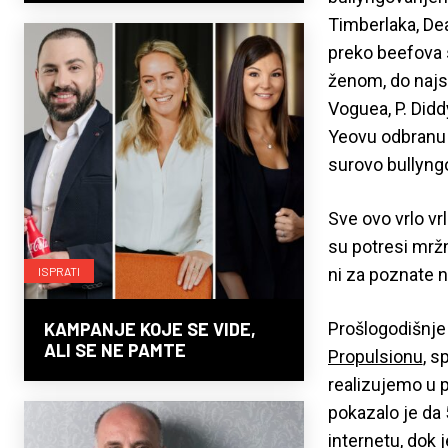
Timberlaka, Dea
preko beefova 
ženom, do najs
Voguea, P. Didd
Yeovu odbranu
surovo bullyngo
Sve ovo vrlo vr
su potresi mržn
ISPRATI
ni za poznate ni
KAMPANJE KOJE SE VIDE,
Prošlogodišnj
ALI SE NE PAMTE
Propulsionu
, s
realizujemo u 
pokazalo je da 
internetu, dok j