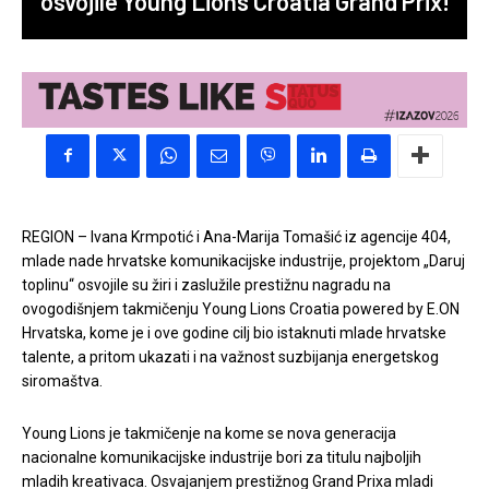
osvojile Young Lions Croatia Grand Prix!
REGION – Ivana Krmpotić i Ana-Marija Tomašić iz agencije 404,
mlade nade hrvatske komunikacijske industrije, projektom „Daruj
toplinu“ osvojile su žiri i zaslužile prestižnu nagradu na
ovogodišnjem takmičenju Young Lions Croatia powered by E.ON
Hrvatska, kome je i ove godine cilj bio istaknuti mlade hrvatske
talente, a pritom ukazati i na važnost suzbijanja energetskog
siromaštva.
Young Lions je takmičenje na kome se nova generacija
nacionalne komunikacijske industrije bori za titulu najboljih
mladih kreativaca. Osvajanjem prestižnog Grand Prixa mladi