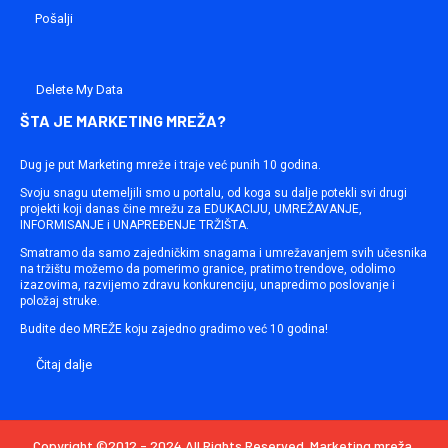
Delete My Data
ŠTA JE MARKETING MREŽA?
Dug je put Marketing mreže i traje već punih 10 godina.
Svoju snagu utemeljili smo u portalu, od koga su dalje potekli svi drugi
projekti koji danas čine mrežu za EDUKACIJU, UMREŽAVANJE,
INFORMISANJE i UNAPREĐENJE TRŽIŠTA.
Smatramo da samo zajedničkim snagama i umrežavanjem svih učesnika
na tržištu možemo da pomerimo granice, pratimo trendove, odolimo
izazovima, razvijemo zdravu konkurenciju, unapredimo poslovanje i
položaj struke.
Budite deo MREŽE koju zajedno gradimo već 10 godina!
Čitaj dalje
Copyright ©2012 - 2024 All Rights Reserved. Marketing mreža.