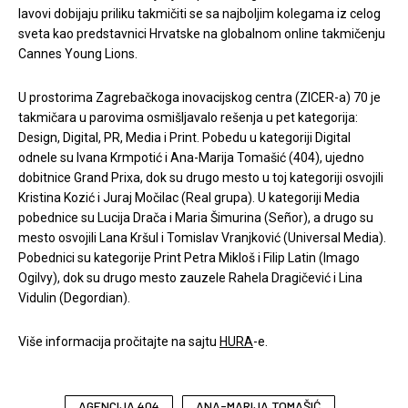
lavovi dobijaju priliku takmičiti se sa najboljim kolegama iz celog
sveta kao predstavnici Hrvatske na globalnom online takmičenju
Cannes Young Lions.
U prostorima Zagrebačkoga inovacijskog centra (ZICER-a) 70 je
takmičara u parovima osmišljavalo rešenja u pet kategorija:
Design, Digital, PR, Media i Print. Pobedu u kategoriji Digital
odnele su Ivana Krmpotić i Ana-Marija Tomašić (404), ujedno
dobitnice Grand Prixa, dok su drugo mesto u toj kategoriji osvojili
Kristina Kozić i Juraj Močilac (Real grupa). U kategoriji Media
pobednice su Lucija Drača i Maria Šimurina (Señor), a drugo su
mesto osvojili Lana Kršul i Tomislav Vranjković (Universal Media).
Pobednici su kategorije Print Petra Mikloš i Filip Latin (Imago
Ogilvy), dok su drugo mesto zauzele Rahela Dragičević i Lina
Vidulin (Degordian).
Više informacija pročitajte na sajtu
HURA
-e.
AGENCIJA 404
ANA-MARIJA TOMAŠIĆ