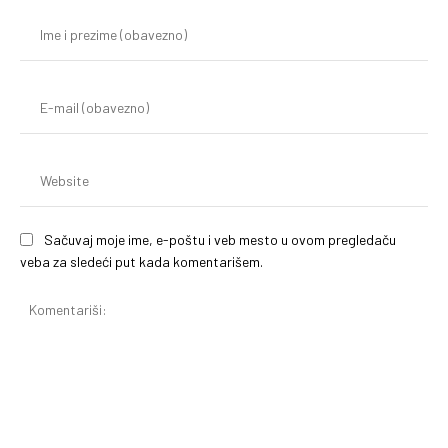
Im
i
pr
(o
E-
mai
(o
We
Sačuvaj moje ime, e-poštu i veb mesto u ovom pregledaču
veba za sledeći put kada komentarišem.