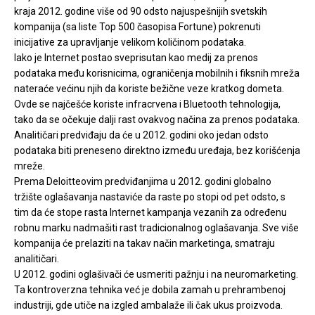
kraja 2012. godine više od 90 odsto najuspešnijih svetskih
kompanija (sa liste Top 500 časopisa Fortune) pokrenuti
inicijative za upravljanje velikom količinom podataka.
Iako je Internet postao sveprisutan kao medij za prenos
podataka među korisnicima, ograničenja mobilnih i fiksnih mreža
nateraće većinu njih da koriste bežične veze kratkog dometa.
Ovde se najčešće koriste infracrvena i Bluetooth tehnologija,
tako da se očekuje dalji rast ovakvog načina za prenos podataka.
Analitičari predviđaju da će u 2012. godini oko jedan odsto
podataka biti preneseno direktno između uređaja, bez korišćenja
mreže.
Prema Deloitteovim predviđanjima u 2012. godini globalno
tržište oglašavanja nastaviće da raste po stopi od pet odsto, s
tim da će stope rasta Internet kampanja vezanih za određenu
robnu marku nadmašiti rast tradicionalnog oglašavanja. Sve više
kompanija će prelaziti na takav način marketinga, smatraju
analitičari.
U 2012. godini oglašivači će usmeriti pažnju i na neuromarketing.
Ta kontroverzna tehnika već je dobila zamah u prehrambenoj
industriji, gde utiče na izgled ambalaže ili čak ukus proizvoda.