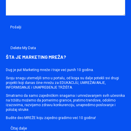
Delete My Data
ŠTA JE MARKETING MREŽA?
Dug je put Marketing mreže i traje već punih 10 godina.
Svoju snagu utemeljili smo u portalu, od koga su dalje potekli svi drugi
projekti koji danas čine mrežu za EDUKACIJU, UMREŽAVANJE,
INFORMISANJE i UNAPREĐENJE TRŽIŠTA.
Smatramo da samo zajedničkim snagama i umrežavanjem svih učesnika
na tržištu možemo da pomerimo granice, pratimo trendove, odolimo
izazovima, razvijemo zdravu konkurenciju, unapredimo poslovanje i
položaj struke.
Budite deo MREŽE koju zajedno gradimo već 10 godina!
Čitaj dalje