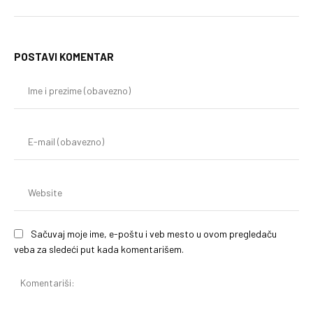
POSTAVI KOMENTAR
Im
i
pr
(o
E-
mai
(o
We
Sačuvaj moje ime, e-poštu i veb mesto u ovom pregledaču
veba za sledeći put kada komentarišem.