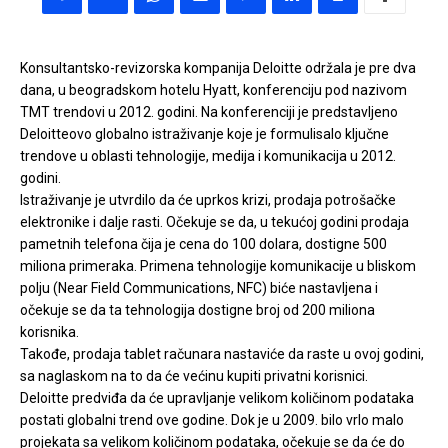
Konsultantsko-revizorska kompanija Deloitte održala je pre dva
dana, u beogradskom hotelu Hyatt, konferenciju pod nazivom
TMT trendovi u 2012. godini. Na konferenciji je predstavljeno
Deloitteovo globalno istraživanje koje je formulisalo ključne
trendove u oblasti tehnologije, medija i komunikacija u 2012.
godini.
Istraživanje je utvrdilo da će uprkos krizi, prodaja potrošačke
elektronike i dalje rasti. Očekuje se da, u tekućoj godini prodaja
pametnih telefona čija je cena do 100 dolara, dostigne 500
miliona primeraka. Primena tehnologije komunikacije u bliskom
polju (Near Field Communications, NFC) biće nastavljena i
očekuje se da ta tehnologija dostigne broj od 200 miliona
korisnika.
Takođe, prodaja tablet računara nastaviće da raste u ovoj godini,
sa naglaskom na to da će većinu kupiti privatni korisnici.
Deloitte predviđa da će upravljanje velikom količinom podataka
postati globalni trend ove godine. Dok je u 2009. bilo vrlo malo
projekata sa velikom količinom podataka, očekuje se da će do