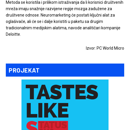
Metoda se koristila i prilikom istraživanja da li korisnici društvenih
mreža imaju snažnije razvijene regije mozga zadužene za
društvene odnose. Neuromarketing će postati ključni alat za
oglašivače, ali će se i dalje koristiti u paketu sa drugim
tradicionalnim medijskim alatima, navode analitičari kompanije
Deloitte.
Izvor: PC World Micro
PROJEKAT