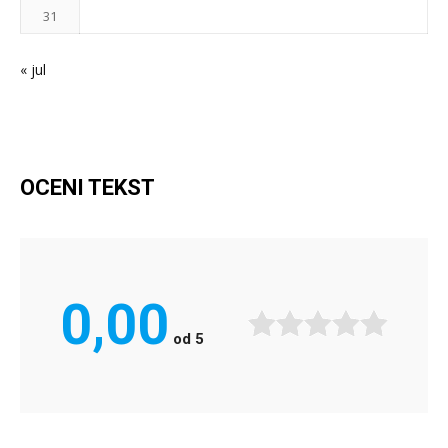
31
« jul
OCENI TEKST
0,00
od
5