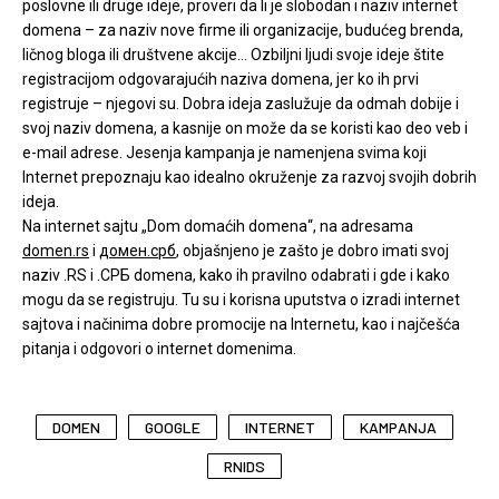
poslovne ili druge ideje, proveri da li je slobodan i naziv internet
domena – za naziv nove firme ili organizacije, budućeg brenda,
ličnog bloga ili društvene akcije… Ozbiljni ljudi svoje ideje štite
registracijom odgovarajućih naziva domena, jer ko ih prvi
registruje – njegovi su. Dobra ideja zaslužuje da odmah dobije i
svoj naziv domena, a kasnije on može da se koristi kao deo veb i
e-mail adrese. Jesenja kampanja je namenjena svima koji
Internet prepoznaju kao idealno okruženje za razvoj svojih dobrih
ideja.
Na internet sajtu „Dom domaćih domena“, na adresama
domen.rs
i
домен.срб
, objašnjeno je zašto je dobro imati svoj
naziv .RS i .СРБ domena, kako ih pravilno odabrati i gde i kako
mogu da se registruju. Tu su i korisna uputstva o izradi internet
sajtova i načinima dobre promocije na Internetu, kao i najčešća
pitanja i odgovori o internet domenima.
DOMEN
GOOGLE
INTERNET
KAMPANJA
RNIDS