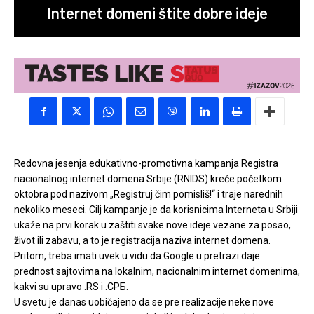
Internet domeni štite dobre ideje
Redovna jesenja edukativno-promotivna kampanja Registra
nacionalnog internet domena Srbije (RNIDS) kreće početkom
oktobra pod nazivom „Registruj čim pomisliš!“ i traje narednih
nekoliko meseci. Cilj kampanje je da korisnicima Interneta u Srbiji
ukaže na prvi korak u zaštiti svake nove ideje vezane za posao,
život ili zabavu, a to je registracija naziva internet domena.
Pritom, treba imati uvek u vidu da Google u pretrazi daje
prednost sajtovima na lokalnim, nacionalnim internet domenima,
kakvi su upravo .RS i .СРБ.
U svetu je danas uobičajeno da se pre realizacije neke nove