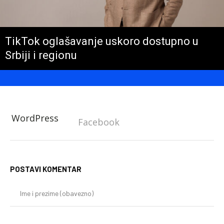
TikTok oglašavanje uskoro dostupno u
Srbiji i regionu
WordPress
Facebook
POSTAVI KOMENTAR
Im
i
pr
(o
E-