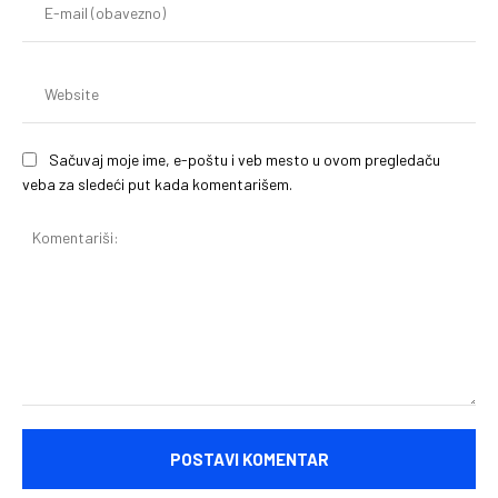
mai
(o
We
Sačuvaj moje ime, e-poštu i veb mesto u ovom pregledaču
veba za sledeći put kada komentarišem.
Komentariši: