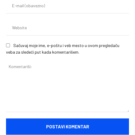
E-
mai
(o
We
Sačuvaj moje ime, e-poštu i veb mesto u ovom pregledaču
veba za sledeći put kada komentarišem.
Komentariši: