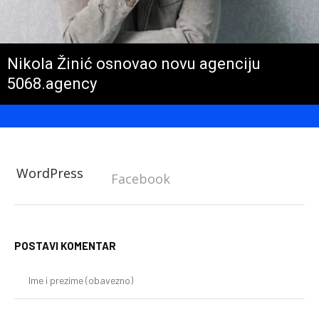
Nikola Žinić osnovao novu agenciju
5068.agency
WordPress
Facebook
POSTAVI KOMENTAR
Im
i
pr
(o