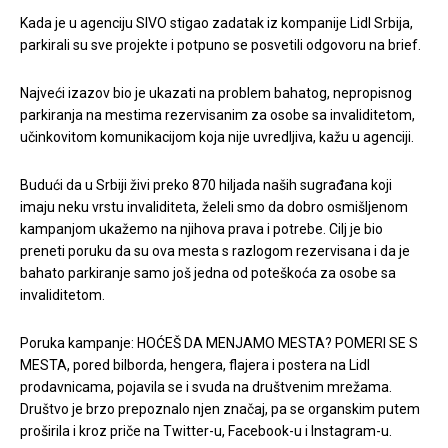
Kada je u agenciju SIVO stigao zadatak iz kompanije Lidl Srbija,
parkirali su sve projekte i potpuno se posvetili odgovoru na brief.
Najveći izazov bio je ukazati na problem bahatog, nepropisnog
parkiranja na mestima rezervisanim za osobe sa invaliditetom,
učinkovitom komunikacijom koja nije uvredljiva, kažu u agenciji.
Budući da u Srbiji živi preko 870 hiljada naših sugrađana koji
imaju neku vrstu invaliditeta, želeli smo da dobro osmišljenom
kampanjom ukažemo na njihova prava i potrebe. Cilj je bio
preneti poruku da su ova mesta s razlogom rezervisana i da je
bahato parkiranje samo još jedna od poteškoća za osobe sa
invaliditetom.
Poruka kampanje: HOĆEŠ DA MENJAMO MESTA? POMERI SE S
MESTA, pored bilborda, hengera, flajera i postera na Lidl
prodavnicama, pojavila se i svuda na društvenim mrežama.
Društvo je brzo prepoznalo njen značaj, pa se organskim putem
proširila i kroz priče na Twitter-u, Facebook-u i Instagram-u.