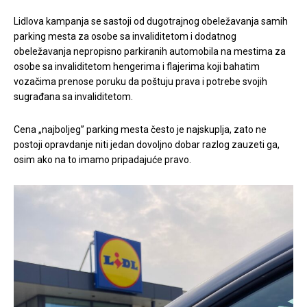
Lidlova kampanja se sastoji od dugotrajnog obeležavanja samih
parking mesta za osobe sa invaliditetom i dodatnog
obeležavanja nepropisno parkiranih automobila na mestima za
osobe sa invaliditetom hengerima i flajerima koji bahatim
vozačima prenose poruku da poštuju prava i potrebe svojih
sugrađana sa invaliditetom.
Cena „najboljeg” parking mesta često je najskuplja, zato ne
postoji opravdanje niti jedan dovoljno dobar razlog zauzeti ga,
osim ako na to imamo pripadajuće pravo.