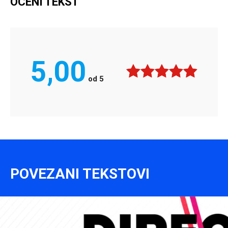
OCENI TEKST
5,00
od
5
POVEZANI TEKSTOVI