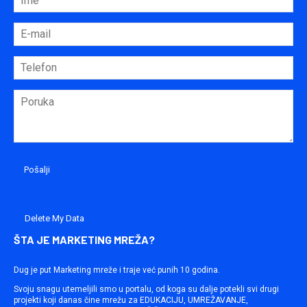
Delete My Data
ŠTA JE MARKETING MREŽA?
Dug je put Marketing mreže i traje već punih 10 godina.
Svoju snagu utemeljili smo u portalu, od koga su dalje potekli svi drugi
projekti koji danas čine mrežu za EDUKACIJU, UMREŽAVANJE,