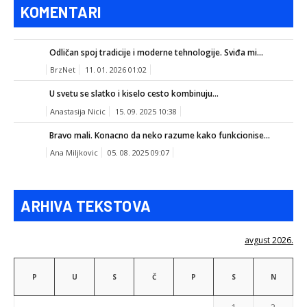
KOMENTARI
Odličan spoj tradicije i moderne tehnologije. Sviđa mi...
BrzNet
11. 01. 2026 01:02
U svetu se slatko i kiselo cesto kombinuju...
Anastasija Nicic
15. 09. 2025 10:38
Bravo mali. Konacno da neko razume kako funkcionise...
Ana Miljkovic
05. 08. 2025 09:07
ARHIVA TEKSTOVA
avgust 2026.
P
U
S
Č
P
S
N