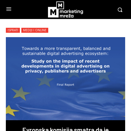
ISPRATI
MEDIJI I ONLINE
Evropska komisija smatra da je