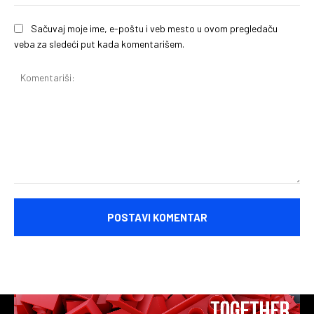
Sačuvaj moje ime, e-poštu i veb mesto u ovom pregledaču
veba za sledeći put kada komentarišem.
Komentariši: