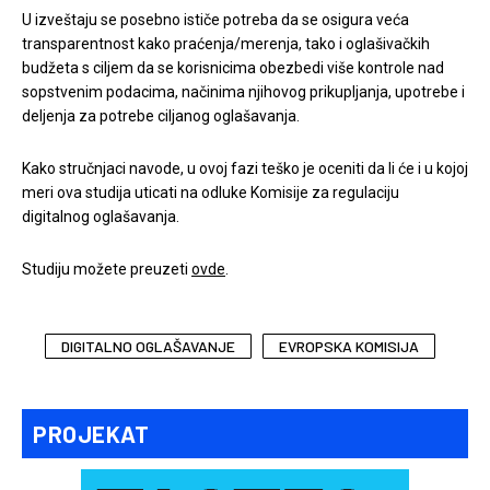
U izveštaju se posebno ističe potreba da se osigura veća
transparentnost kako praćenja/merenja, tako i oglašivačkih
budžeta s ciljem da se korisnicima obezbedi više kontrole nad
sopstvenim podacima, načinima njihovog prikupljanja, upotrebe i
deljenja za potrebe ciljanog oglašavanja.
Kako stručnjaci navode, u ovoj fazi teško je oceniti da li će i u kojoj
meri ova studija uticati na odluke Komisije za regulaciju
digitalnog oglašavanja.
Studiju možete preuzeti
ovde
.
DIGITALNO OGLAŠAVANJE
EVROPSKA KOMISIJA
PROJEKAT