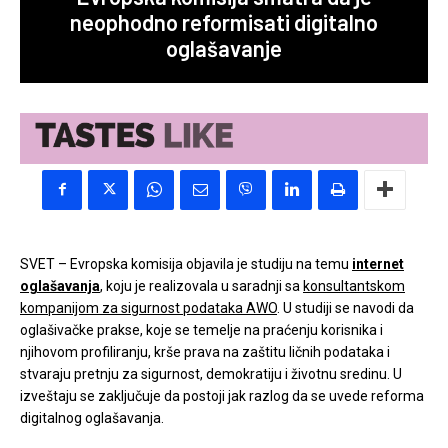
neophodno reformisati digitalno
oglašavanje
SVET – Evropska komisija objavila je studiju na temu
internet
oglašavanja
, koju je realizovala u saradnji sa
konsultantskom
kompanijom za sigurnost podataka AWO
. U studiji se navodi da
oglašivačke prakse, koje se temelje na praćenju korisnika i
njihovom profiliranju, krše prava na zaštitu ličnih podataka i
stvaraju pretnju za sigurnost, demokratiju i životnu sredinu. U
izveštaju se zaključuje da postoji jak razlog da se uvede reforma
digitalnog oglašavanja.