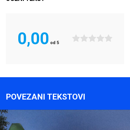
0,00
od
5
POVEZANI TEKSTOVI