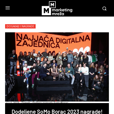
DOGAĐAJI I NAGRADE
17.11.2023., Zagreb - Dodjela nagrada SomoBorac.
Dodeljene SoMo Borac 2023 nagrade!