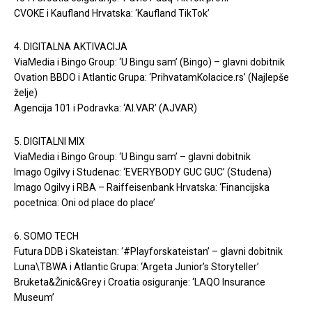
CVOKE i Kaufland Hrvatska: ‘Kaufland TikTok’
4. DIGITALNA AKTIVACIJA
ViaMedia i Bingo Group: ‘U Bingu sam’ (Bingo) – glavni dobitnik
Ovation BBDO i Atlantic Grupa: ‘PrihvatamKolacice.rs’ (Najlepše
želje)
Agencija 101 i Podravka: ‘AI.VAR’ (AJVAR)
5. DIGITALNI MIX
ViaMedia i Bingo Group: ‘U Bingu sam’ – glavni dobitnik
Imago Ogilvy i Studenac: ‘EVERYBODY GUC GUC’ (Studena)
Imago Ogilvy i RBA – Raiffeisenbank Hrvatska: ‘Financijska
pocetnica: Oni od place do place’
6. SOMO TECH
Futura DDB i Skateistan: ‘#Playforskateistan’ – glavni dobitnik
Luna\TBWA i Atlantic Grupa: ‘Argeta Junior’s Storyteller’
Bruketa&Žinic&Grey i Croatia osiguranje: ‘LAQO Insurance
Museum’