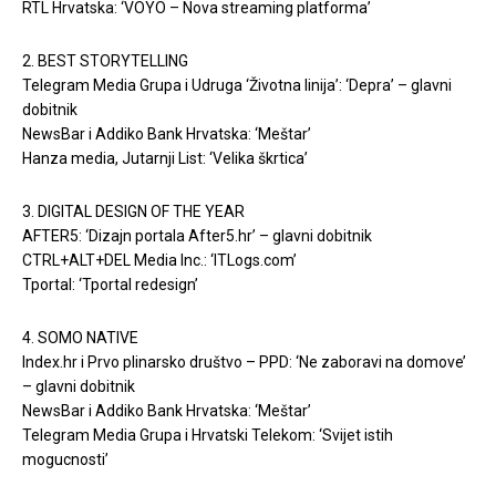
RTL Hrvatska: ‘VOYO – Nova streaming platforma’
2. BEST STORYTELLING
Telegram Media Grupa i Udruga ‘Životna linija’: ‘Depra’ – glavni
dobitnik
NewsBar i Addiko Bank Hrvatska: ‘Meštar’
Hanza media, Jutarnji List: ‘Velika škrtica’
3. DIGITAL DESIGN OF THE YEAR
AFTER5: ‘Dizajn portala After5.hr’ – glavni dobitnik
CTRL+ALT+DEL Media Inc.: ‘ITLogs.com’
Tportal: ‘Tportal redesign’
4. SOMO NATIVE
Index.hr i Prvo plinarsko društvo – PPD: ‘Ne zaboravi na domove’
– glavni dobitnik
NewsBar i Addiko Bank Hrvatska: ‘Meštar’
Telegram Media Grupa i Hrvatski Telekom: ‘Svijet istih
mogucnosti’