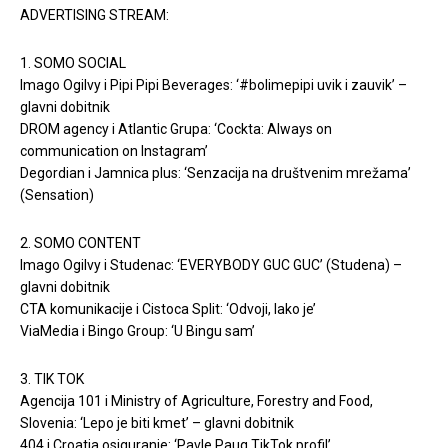
ADVERTISING STREAM:
1. SOMO SOCIAL
Imago Ogilvy i Pipi Pipi Beverages: ‘#bolimepipi uvik i zauvik’ –
glavni dobitnik
DROM agency i Atlantic Grupa: ‘Cockta: Always on
communication on Instagram’
Degordian i Jamnica plus: ‘Senzacija na društvenim mrežama’
(Sensation)
2. SOMO CONTENT
Imago Ogilvy i Studenac: ‘EVERYBODY GUC GUC’ (Studena) –
glavni dobitnik
CTA komunikacije i Cistoca Split: ‘Odvoji, lako je’
ViaMedia i Bingo Group: ‘U Bingu sam’
3. TIK TOK
Agencija 101 i Ministry of Agriculture, Forestry and Food,
Slovenia: ‘Lepo je biti kmet’ – glavni dobitnik
404 i Croatia osiguranje: ‘Pavle Pauq TikTok profil’