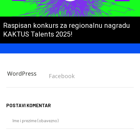
Raspisan konkurs za regionalnu nagradu
KAKTUS Talents 2025!
WordPress
Facebook
POSTAVI KOMENTAR
Im
i
pr
(o
E-