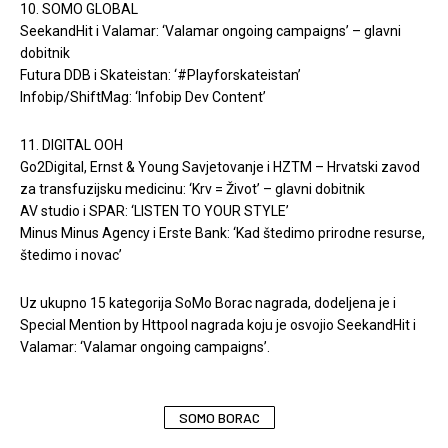
10. SOMO GLOBAL
SeekandHit i Valamar: ‘Valamar ongoing campaigns’ – glavni
dobitnik
Futura DDB i Skateistan: ‘#Playforskateistan’
Infobip/ShiftMag: ‘Infobip Dev Content’
11. DIGITAL OOH
Go2Digital, Ernst & Young Savjetovanje i HZTM – Hrvatski zavod
za transfuzijsku medicinu: ‘Krv = Život’ – glavni dobitnik
AV studio i SPAR: ‘LISTEN TO YOUR STYLE’
Minus Minus Agency i Erste Bank: ‘Kad štedimo prirodne resurse,
štedimo i novac’
Uz ukupno 15 kategorija SoMo Borac nagrada, dodeljena je i
Special Mention by Httpool nagrada koju je osvojio SeekandHit i
Valamar: ‘Valamar ongoing campaigns’.
SOMO BORAC