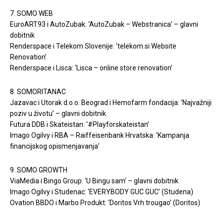
7. SOMO WEB
EuroART93 i AutoZubak: ‘AutoZubak – Webstranica’ – glavni
dobitnik
Renderspace i Telekom Slovenije: ‘telekom.si Website
Renovation’
Renderspace i Lisca: ‘Lisca – online store renovation’
8. SOMORITANAC
Jazavac i Utorak d.o.o. Beograd i Hemofarm fondacija: ‘Najvažniji
poziv u životu’ – glavni dobitnik
Futura DDB i Skateistan: ‘#Playforskateistan’
Imago Ogilvy i RBA – Raiffeisenbank Hrvatska: ‘Kampanja
financijskog opismenjavanja’
9. SOMO GROWTH
ViaMedia i Bingo Group: ‘U Bingu sam’ – glavni dobitnik
Imago Ogilvy i Studenac: ‘EVERYBODY GUC GUC’ (Studena)
Ovation BBDO i Marbo Produkt: ‘Doritos Vrh trougao’ (Doritos)