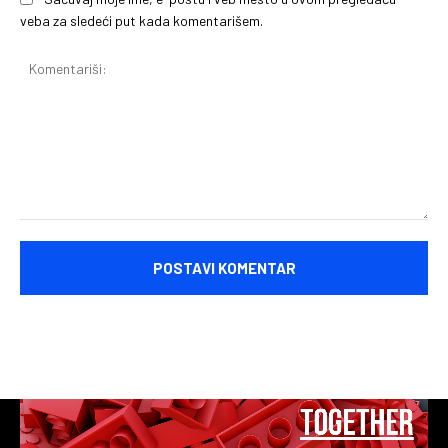
veba za sledeći put kada komentarišem.
Komentariši: