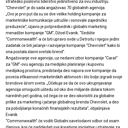
strateško poslovno liderstvo jedinstveno za ovu industriju.
“Chevrolet” je do sada angažovao 70 globalnih agencija.
„Ovo je prvi put da su se dve velike holding kompanije za
marketinške komunikacije udružile i osnovale zajedničko
preduzeće”, izjavio je potpredsednik i globalni marketing
menadžer kompanije “GM”, Džoel Evanik. “Sedište
“Commonwealth”-a će biti upravo ovde u Detroitu i njegov jedini
zadatak će biti jačanje i razvijanje kompanije “Chevrolet” kako bi
ona postala slavni svetski brend”.
Angažovanje ove agencije, uz nedavni izbor kompanije “Carat”
za “GM”-ovu agenciju za medijsko planiranje i kupovinu
medijskog prostora, predstavlja deo napora ove kompanije da
poveća efikasnost marketinških aktivnosti i što bolje izgradi svoje
brendove širom sveta. „Očekuje se da će ovo ukrupnjavanje
agencija omogućiti uštedu od oko dve milijarde dolara tokom
narednih pet godina, od čega će se deo iskoristiti za globalne
prilike za marketing i jačanje globalnog brenda Chevrolet, a deo
za poboljšanje konačnih finansijskih rezultata”, objašnjava
Evanik.
“Commonwealth” će voditi Globalni savetodavni odbor od osam
članova, koji će nadgledati sve kreativne inicijative i strategije za