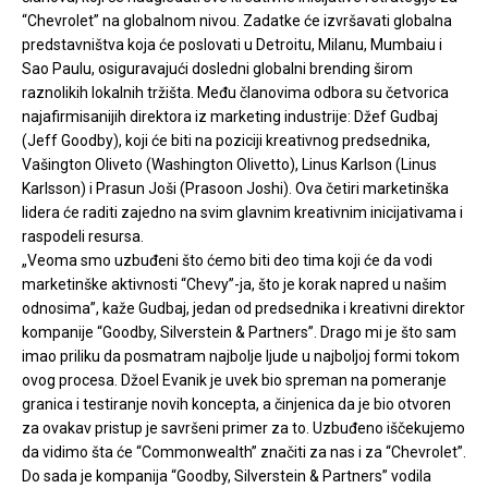
“Chevrolet” na globalnom nivou. Zadatke će izvršavati globalna
predstavništva koja će poslovati u Detroitu, Milanu, Mumbaiu i
Sao Paulu, osiguravajući dosledni globalni brending širom
raznolikih lokalnih tržišta. Među članovima odbora su četvorica
najafirmisanijih direktora iz marketing industrije: Džef Gudbaj
(Jeff Goodby), koji će biti na poziciji kreativnog predsednika,
Vašington Oliveto (Washington Olivetto), Linus Karlson (Linus
Karlsson) i Prasun Joši (Prasoon Joshi). Ova četiri marketinška
lidera će raditi zajedno na svim glavnim kreativnim inicijativama i
raspodeli resursa.
„Veoma smo uzbuđeni što ćemo biti deo tima koji će da vodi
marketinške aktivnosti “Chevy”-ja, što je korak napred u našim
odnosima”, kaže Gudbaj, jedan od predsednika i kreativni direktor
kompanije “Goodby, Silverstein & Partners”. Drago mi je što sam
imao priliku da posmatram najbolje ljude u najboljoj formi tokom
ovog procesa. Džoel Evanik je uvek bio spreman na pomeranje
granica i testiranje novih koncepta, a činjenica da je bio otvoren
za ovakav pristup je savršeni primer za to. Uzbuđeno iščekujemo
da vidimo šta će “Commonwealth” značiti za nas i za “Chevrolet”.
Do sada je kompanija “Goodby, Silverstein & Partners” vodila