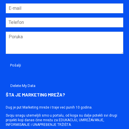
Delete My Data
ŠTA JE MARKETING MREŽA?
Dug je put Marketing mreže i traje već punih 10 godina.
Svoju snagu utemeljili smo u portalu, od koga su dalje potekli svi drugi
projekti koji danas čine mrežu za EDUKACIJU, UMREŽAVANJE,
INFORMISANJE i UNAPREĐENJE TRŽIŠTA.