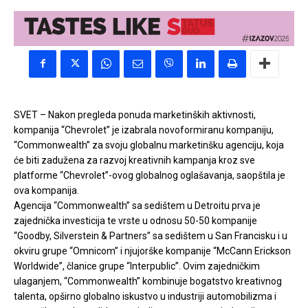
SVET – Nakon pregleda ponuda marketinških aktivnosti,
kompanija “Chevrolet” je izabrala novoformiranu kompaniju,
“Commonwealth” za svoju globalnu marketinšku agenciju, koja
će biti zadužena za razvoj kreativnih kampanja kroz sve
platforme “Chevrolet”-ovog globalnog oglašavanja, saopštila je
ova kompanija.
Agencija “Commonwealth” sa sedištem u Detroitu prva je
zajednička investicija te vrste u odnosu 50-50 kompanije
“Goodby, Silverstein & Partners” sa sedištem u San Francisku i u
okviru grupe “Omnicom” i njujorške kompanije “McCann Erickson
Worldwide”, članice grupe “Interpublic”. Ovim zajedničkim
ulaganjem, “Commonwealth” kombinuje bogatstvo kreativnog
talenta, opširno globalno iskustvo u industriji automobilizma i