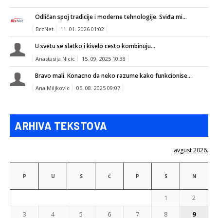
Odličan spoj tradicije i moderne tehnologije. Sviđa mi...
BrzNet
11. 01. 2026 01:02
U svetu se slatko i kiselo cesto kombinuju...
Anastasija Nicic
15. 09. 2025 10:38
Bravo mali. Konacno da neko razume kako funkcionise...
Ana Miljkovic
05. 08. 2025 09:07
ARHIVA TEKSTOVA
avgust 2026.
P
U
S
Č
P
S
N
1
2
3
4
5
6
7
8
9