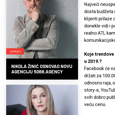
Najveći neuspe
dosta budžeta u
klijenti prila
donekle vidi i 
realno ATL kamp
komunikacijsko
ISPRATI
Koje trendove 
u 2019.?
NIKOLA ŽINIĆ OSNOVAO NOVU
Facebook će na
AGENCIJU 5068.AGENCY
držati za 100.0
odnosno raja, o
story-e, YouTu
svih dobro pub
veću cenu.