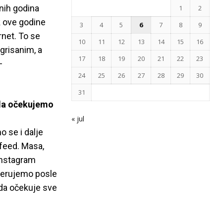
nih godina
1
2
ok ove godine
3
4
5
6
7
8
9
net. To se
10
11
12
13
14
15
16
grisanim, a
17
18
19
20
21
22
23
–
24
25
26
27
28
29
30
31
 da očekujemo
« jul
 se i dalje
 feed. Masa,
Instagram
 verujemo posle
 da očekuje sve