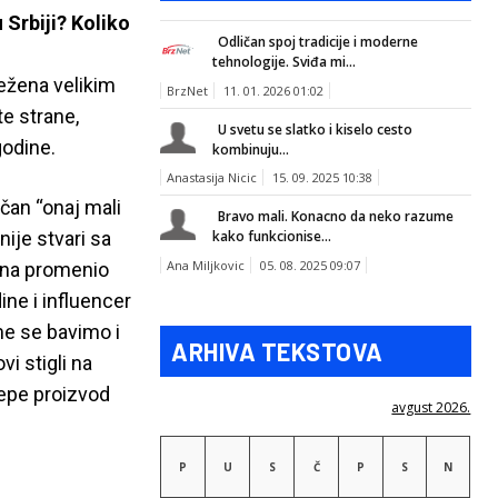
 Srbiji? Koliko
Odličan spoj tradicije i moderne
tehnologije. Sviđa mi...
ležena velikim
BrzNet
11. 01. 2026 01:02
e strane,
U svetu se slatko i kiselo cesto
godine.
kombinuju...
Anastasija Nicic
15. 09. 2025 10:38
čan “onaj mali
Bravo mali. Konacno da neko razume
nije stvari sa
kako funkcionise...
Ana Miljkovic
05. 08. 2025 09:07
rena promenio
ine i influencer
me se bavimo i
ARHIVA TEKSTOVA
i stigli na
lepe proizvod
avgust 2026.
P
U
S
Č
P
S
N