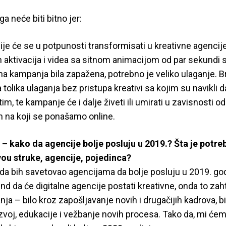
ga neće biti bitno jer:
ije će se u potpunosti transformisati u kreativne agencij
h aktivacija i videa sa sitnom animacijom od par sekundi su
alna kampanja bila zapažena, potrebno je veliko ulaganje. 
 tolika ulaganja bez pristupa kreativi sa kojim su navikli 
, te kampanje će i dalje živeti ili umirati u zavisnosti od 
n na koji se ponašamo online.
 – kako da agencije bolje posluju u 2019.? Šta je potre
ou struke, agencije, pojedinca?
da bih savetovao agencijama da bolje posluju u 2019. god
d da će digitalne agencije postati kreativne, onda to za
ja – bilo kroz zapošljavanje novih i drugačijih kadrova, b
voj, edukacije i vežbanje novih procesa. Tako da, mi ćem