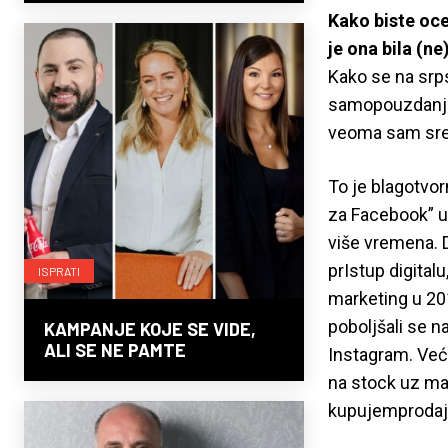
Kako biste oce
je ona bila (ne
Kako se na srps
samopouzdanjem 
veoma sam sreć
To je blagotvor
za Facebook” u 
više vremena. D
prIstup digital
ISPRATI
marketing u 20
poboljšali se n
KAMPANJE KOJE SE VIDE,
ALI SE NE PAMTE
Instagram. Veći
na stock uz mal
kupujemproda