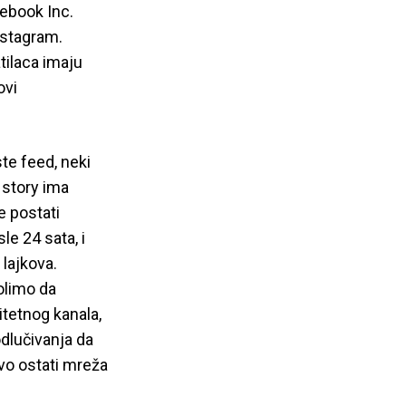
cebook Inc.
nstagram.
tilaca imaju
ovi
ste feed, neki
a story ima
e postati
le 24 sata, i
lajkova.
olimo da
itetnog kanala,
odlučivanja da
ovo ostati mreža