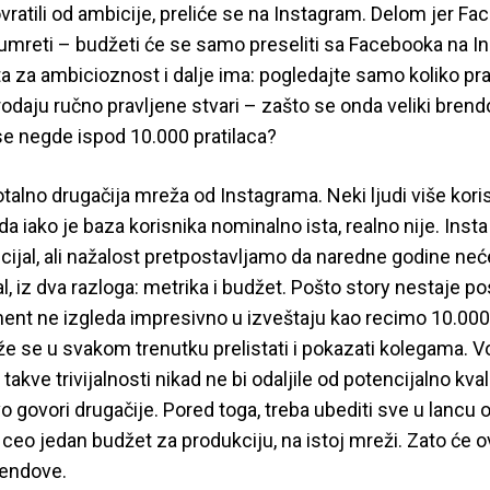
atili od ambicije, preliće se na Instagram. Delom jer Fa
 umreti – budžeti će se samo preseliti sa Facebooka na I
 za ambicioznost i dalje ima: pogledajte samo koliko pra
rodaju ručno pravljene stvari – zašto se onda veliki brend
se negde ispod 10.000 pratilaca?
totalno drugačija mreža od Instagrama. Neki ljudi više kori
da iako je baza korisnika nominalno ista, realno nije. Inst
jal, ali nažalost pretpostavljamo da naredne godine neć
, iz dva razloga: metrika i budžet. Pošto story nestaje pos
t ne izgleda impresivno u izveštaju kao recimo 10.000 
e se u svakom trenutku prelistati i pokazati kolegama. V
akve trivijalnosti nikad ne bi odaljile od potencijalno kval
vo govori drugačije. Pored toga, treba ubediti sve u lancu 
 ceo jedan budžet za produkciju, na istoj mreži. Zato će 
rendove.