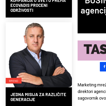
KOMPANIJA U SVETU PREMA
ECOVADIS PROCENI
agenci
ODRŽIVOSTI
BREND
Marketing mrež
direktori agenc
JEDNA MISIJA ZA RAZLIČITE
sagovornik ovo
GENERACIJE