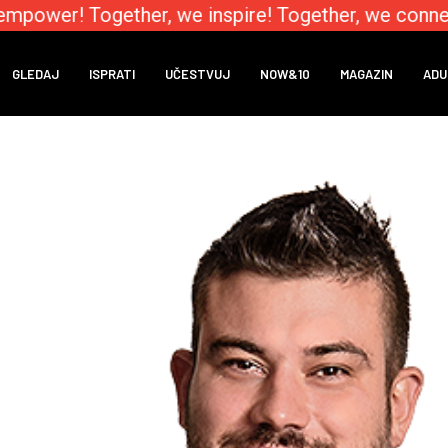
power! Together, we inspire! Together, we connect
GLEDAJ
ISPRATI
UČESTVUJ
NOW&10
MAGAZIN
ADU