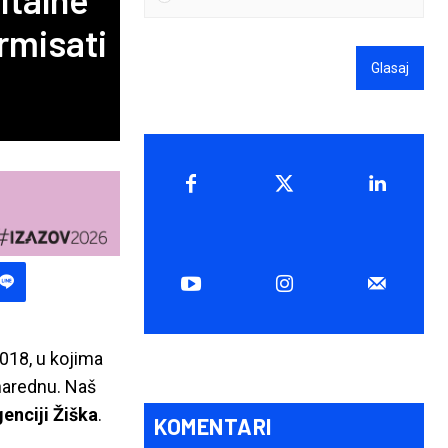
rmisati
Glasaj
018, u kojima
 narednu. Naš
enciji Žiška
.
KOMENTARI