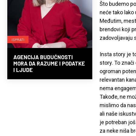
Što budemo povr
neće tako lako
Međutim, mesta
brendovi koji p
zadovoljavaju 
ISPRATI
Insta story je 
AGENCIJA BUDUĆNOSTI
story. To znači 
MORA DA RAZUME I PODATKE
I LJUDE
ogroman potenci
relevantan kanal
nema engagemen
Takođe, ne mož
mislimo da nas t
ali naše iskust
je potreban još
za neke niša b