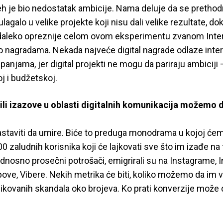
h je bio nedostatak ambicije. Nama deluje da se prethod
lagalo u velike projekte koji nisu dali velike rezultate, d
ze daleko opreznije celom ovom eksperimentu zvanom Inter
po nagradama. Nekada najveće digital nagrade odlaze inter
anjama, jer digital projekti ne mogu da pariraju ambiciji 
j i budžetskoj.
ili izazove u oblasti digitalnih komunikacija možemo
staviti da umire. Biće to preduga monodrama u kojoj ćemo
00 zaludnih korisnika koji će lajkovati sve što im izađe na
dnosno prosečni potrošači, emigrirali su na Instagrame, 
bove, Vibere. Nekih metrika će biti, koliko možemo da im
likovanih skandala oko brojeva. Ko prati konverzije može