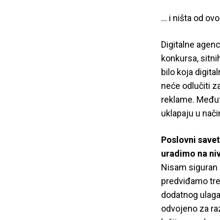
… i ništa od ovo
Digitalne agenc
konkursa, sitni
bilo koja digit
neće odlučiti za
reklame. Međutim
uklapaju u nači
Poslovni savet
uradimo na niv
Nisam siguran 
predviđamo tren
dodatnog ulagan
odvojeno za raz