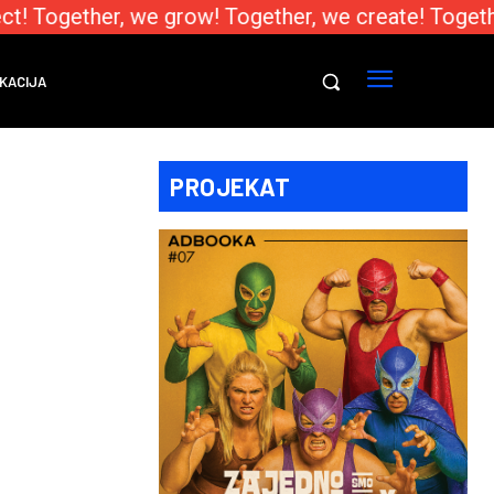
! Together, we grow! Together, we create! Together
KACIJA
PROJEKAT