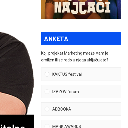
ANKETA
Koji projekat Marketing mreže Vam je
omiljen ili se rado u njega uključujete?
KAKTUS festival
IZAZOV forum
ADBOOKA
talne
MARK AWARDS