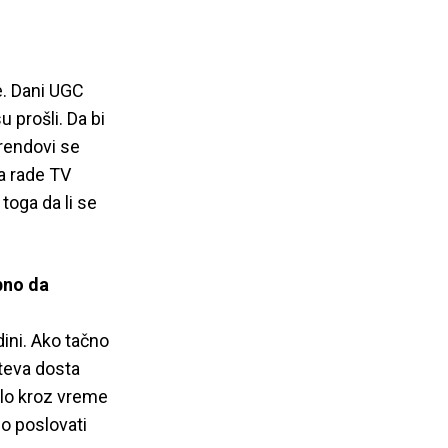
e. Dani UGC
 prošli. Da bi
Brendovi se
da rade TV
toga da li se
bno da
ini. Ako tačno
hteva dosta
ilo kroz vreme
o poslovati