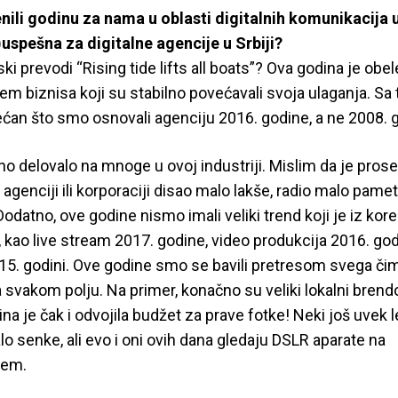
nili godinu za nama u oblasti digitalnih komunikacija u
)uspešna za digitalne agencije u Srbiji?
ki prevodi “Rising tide lifts all boats”? Ova godina je obe
biznisa koji su stabilno povećavali svoja ulaganja. Sa t
an što smo osnovali agenciju 2016. godine, a ne 2008. 
no delovalo na mnoge u ovoj industriji. Mislim da je prose
agenciji ili korporaciji disao malo lakše, radio malo pamet
odatno, ove godine nismo imali veliki trend koji je iz ko
u, kao live stream 2017. godine, video produkcija 2016. god
15. godini. Ove godine smo se bavili pretresom svega či
a svakom polju. Na primer, konačno su veliki lokalni brendov
na je čak i odvojila budžet za prave fotke! Neki još uvek 
o senke, ali evo i oni ovih dana gledaju DSLR aparate na
jem.