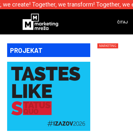
e create! Together, we transform! Together, we em
ČITAJ
MARKETING
PROJEKAT