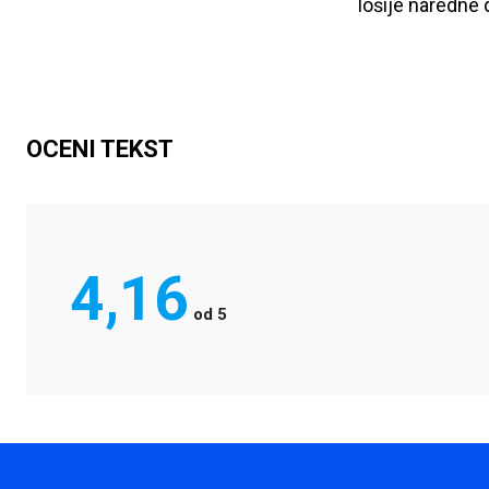
lošije naredne 
OCENI TEKST
4,16
od
5