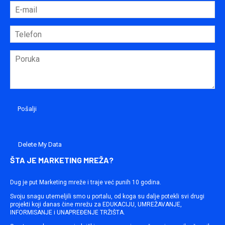
Delete My Data
ŠTA JE MARKETING MREŽA?
Dug je put Marketing mreže i traje već punih 10 godina.
Svoju snagu utemeljili smo u portalu, od koga su dalje potekli svi drugi
projekti koji danas čine mrežu za EDUKACIJU, UMREŽAVANJE,
INFORMISANJE i UNAPREĐENJE TRŽIŠTA.