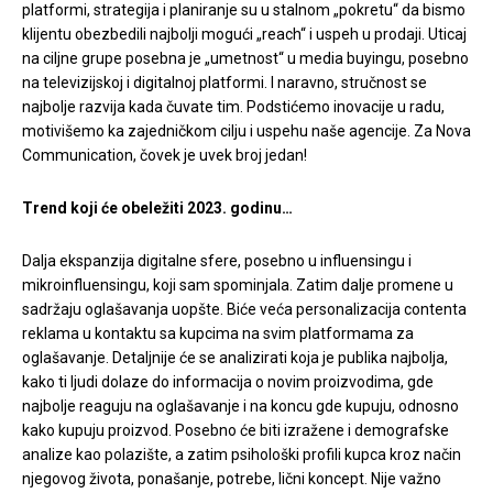
platformi, strategija i planiranje su u stalnom „pokretu“ da bismo
klijentu obezbedili najbolji mogući „reach“ i uspeh u prodaji. Uticaj
na ciljne grupe posebna je „umetnost“ u media buyingu, posebno
na televizijskoj i digitalnoj platformi. I naravno, stručnost se
najbolje razvija kada čuvate tim. Podstićemo inovacije u radu,
motivišemo ka zajedničkom cilju i uspehu naše agencije. Za Nova
Communication, čovek je uvek broj jedan!
Trend koji će obeležiti 2023. godinu…
Dalja ekspanzija digitalne sfere, posebno u influensingu i
mikroinfluensingu, koji sam spominjala. Zatim dalje promene u
sadržaju oglašavanja uopšte. Biće veća personalizacija contenta
reklama u kontaktu sa kupcima na svim platformama za
oglašavanje. Detaljnije će se analizirati koja je publika najbolja,
kako ti ljudi dolaze do informacija o novim proizvodima, gde
najbolje reaguju na oglašavanje i na koncu gde kupuju, odnosno
kako kupuju proizvod. Posebno će biti izražene i demografske
analize kao polazište, a zatim psihološki profili kupca kroz način
njegovog života, ponašanje, potrebe, lični koncept. Nije važno