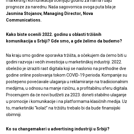
marketing i komunikacija ocenjuju godinu za nama i daju
prognoze za narednu. Naša sagovornica ovoga puta bila je
Jasmina Stojanov,
Managing Director, Nova
Communications.
Kako biste ocenili 2022. godinu u oblasti tržišnih
komunikacija u Srbiji? Gde smo, a gde želimo da budemo?
Na kraju smo godine oporavka tržišta, a očekujem da ćemo biti u
godini razvoja i većih investicija u marketinškoj industriji. 2022.
obeležio je izraziti rast digitala koji se naslonio na prethodne dve
godine online poslovanja tokom COVID-19 perioda. Kompanije su
postepeno povećavale ulaganja u reklamiranje na tradiicionalnim
medijima, u odnosu na manje rizičnu, a profitabilnu sferu digitala.
Procenujem da će novi budžeti za 2023. doneti stabilno ulaganje
u promocije i komunikacije i na platformama klasičnih medija. Uz
to, marketinški “kolač” na tržištu trebalo bi da bude finansijski
obimniji.
Ko su changemakeri u advertising industriji u Srbiji?