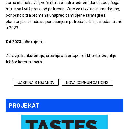
samo šta neko voli, već i šta sve radi u jednom danu, zbog čega
mu je baš vaš proizvod potreban. Zato će i tzv. agilni marketing,
odnosno brza promena unapred osmišljene strategije i
planiranja u skladu sa ponašanjem potrošača, biti još jedan trend
u 2023.
Od 2023. očekujem…
Zdraviju konkurenciju, srećnije advertajzere i klijente, bogatije
tržište komunikacija.
JASMINA STOJANOV
NOVA COMMUNICATIONS
PROJEKAT