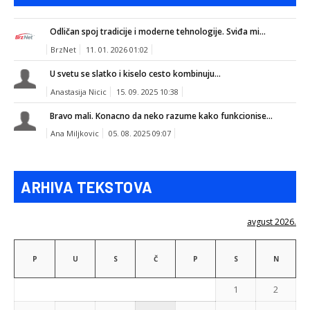
Odličan spoj tradicije i moderne tehnologije. Sviđa mi...
BrzNet
11. 01. 2026 01:02
U svetu se slatko i kiselo cesto kombinuju...
Anastasija Nicic
15. 09. 2025 10:38
Bravo mali. Konacno da neko razume kako funkcionise...
Ana Miljkovic
05. 08. 2025 09:07
ARHIVA TEKSTOVA
avgust 2026.
P
U
S
Č
P
S
N
1
2