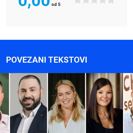
0,00
od
5
POVEZANI TEKSTOVI