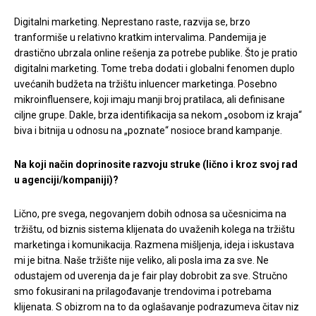
Digitalni marketing. Neprestano raste, razvija se, brzo
tranformiše u relativno kratkim intervalima. Pandemija je
drastično ubrzala online rešenja za potrebe publike. Što je pratio
digitalni marketing. Tome treba dodati i globalni fenomen duplo
uvećanih budžeta na tržištu inluencer marketinga. Posebno
mikroinfluensere, koji imaju manji broj pratilaca, ali definisane
ciljne grupe. Dakle, brza identifikacija sa nekom „osobom iz kraja“
biva i bitnija u odnosu na „poznate“ nosioce brand kampanje.
Na koji način doprinosite razvoju struke (lično i kroz svoj rad
u agenciji/kompaniji)?
Lično, pre svega, negovanjem dobih odnosa sa učesnicima na
tržištu, od biznis sistema klijenata do uvaženih kolega na tržištu
marketinga i komunikacija. Razmena mišljenja, ideja i iskustava
mi je bitna. Naše tržište nije veliko, ali posla ima za sve. Ne
odustajem od uverenja da je fair play dobrobit za sve. Stručno
smo fokusirani na prilagođavanje trendovima i potrebama
klijenata. S obizrom na to da oglašavanje podrazumeva čitav niz