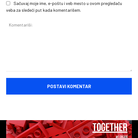
Sačuvaj moje ime, e-poštu i veb mesto u ovom pregledaču
veba za sledeći put kada komentarišem.
Komentariši: