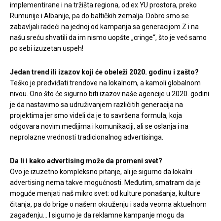
implementirane i na tržišta regiona, od ex YU prostora, preko
Rumunije i Albanije, pa do baltičkih zemalja. Dobro smo se
zabavljali radeći na jednoj od kampanja sa generacijom Z i na
našu sreću shvatili da im nismo uopšte „cringe“, što je već samo
po sebi izuzetan uspeh!
Jedan trend ili izazov koji će obeleži 2020. godinu i zašto?
Teško je predviđati trendove na lokalnom, a kamoli globalnom
nivou. Ono što će sigurno biti izazov naše agencije u 2020. godini
je da nastavimo sa udruživanjem različitih generacija na
projektima jer smo videli da je to savršena formula, koja
odgovara novim medijima i komunikaciji, ali se oslanja i na
neprolazne vrednosti tradicionalnog advertisinga.
Da li i kako advertising može da promeni svet?
Ovo je izuzetno kompleksno pitanje, ali je sigurno da lokalni
advertising nema takve mogućnosti. Međutim, smatram da je
moguće menjati naš mikro svet: od kulture ponašanja, kulture
čitanja, pa do brige o našem okruženju i sada veoma aktuelnom
zagađenju… I sigurno je da reklamne kampanje mogu da