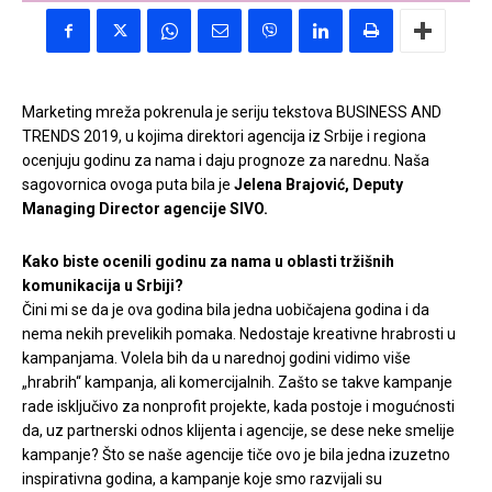
Marketing mreža pokrenula je seriju tekstova BUSINESS AND
TRENDS 2019, u kojima direktori agencija iz Srbije i regiona
ocenjuju godinu za nama i daju prognoze za narednu. Naša
sagovornica ovoga puta bila je
Jelena Brajović, Deputy
Managing Director agencije SIVO.
Kako biste ocenili godinu za nama u oblasti tržišnih
komunikacija u Srbiji?
Čini mi se da je ova godina bila jedna uobičajena godina i da
nema nekih prevelikih pomaka. Nedostaje kreativne hrabrosti u
kampanjama. Volela bih da u narednoj godini vidimo više
„hrabrih“ kampanja, ali komercijalnih. Zašto se takve kampanje
rade isključivo za nonprofit projekte, kada postoje i mogućnosti
da, uz partnerski odnos klijenta i agencije, se dese neke smelije
kampanje? Što se naše agencije tiče ovo je bila jedna izuzetno
inspirativna godina, a kampanje koje smo razvijali su