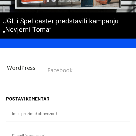
JGL i Spellcaster predstavili kampanju
„Nevjerni Toma”
WordPress
Facebook
POSTAVI KOMENTAR
Im
i
pr
(o
E-