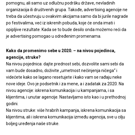
pomognu, ali samo uz odlučnu podršku države, nevladinih
organizacija ili društvenih grupa. Takođe, advertising agencije ne
treba da učestvuju u ovakvim akcijama samo da bi jurile nagrade
po festivalima, već iz iskrenih pobuda, koje će onda imati i
opipljive rezultate. Kada se to bude desilo onda možemo reći da
je advertising pomogao u određenim promenama.
Kako da promenimo sebe u 2020. – na nivou pojedinca,
agencije, struke?
Na nivou pojednica: dajte prednost sebi, dozvolite sami sebi da
vam bude dosadno, doživite „umetnost nečinjenja ničega“ i
videćete kako se lagano resetujete i kako vam se rađaju neke
nove ideje. Ovo je podsetnik i za mene, a i zadatak za 2020. Na
nivou agencije: iskrena komunikacija i u kampanjama, i sa
klijentima, i unutar agencije. Nastavljamo isto kao i u prethodnoj
godini.
Na nivou struke: više hrabrih kampanja, iskrena komunikacija sa
klijentima, ali i iskrena komunikacija između agencija, sve u cilju
boljeg uređenja naše struke.