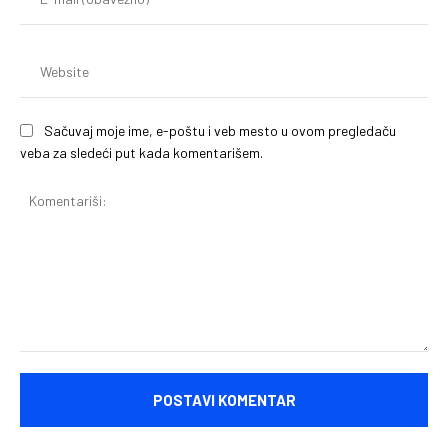
mai
(o
We
Sačuvaj moje ime, e-poštu i veb mesto u ovom pregledaču
veba za sledeći put kada komentarišem.
Komentariši: