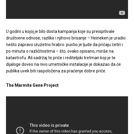
U godini u kojoj je bilo dosta kampanja koje su preispitivale
društvene odnose, razlike i njihovo brisanje – Heineken je uradio
nešto zapravo izuzetno hrabro: pustio je ljude da pričaju četiri i
po minuta o različitostima – što, ovako opisano, miriše na
katastrofu. Ali sadržaj te priče i rediteljski tretman koji je te
dijaloge doveo na nivo umetničke instalacije je dokazao da će
publika uvek biti raspoložena za praćenje dobre priče.
The Marmite Gene Project