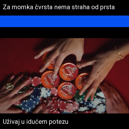
Za momka čvrsta nema straha od prsta
Uživaj u idućem potezu