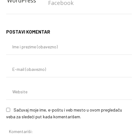
WordPress
Facebook
POSTAVI KOMENTAR
Im
i
pr
(o
E-
mai
(o
We
Sačuvaj moje ime, e-poštu i veb mesto u ovom pregledaču
veba za sledeći put kada komentarišem.