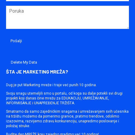
Delete My Data
ŠTA JE MARKETING MREŽA?
Dug je put Marketing mreže i traje već punih 10 godina.
Svoju snagu utemeljili smo u portalu, od koga su dalje potekli svi drugi
projekti koji danas čine mrežu za EDUKACIJU, UMREŽAVANJE,
INFORMISANJE i UNAPREĐENJE TRŽIŠTA.
Smatramo da samo zajedničkim snagama i umrežavanjem svih učesnika
na tržištu možemo da pomerimo granice, pratimo trendove, odolimo
izazovima, razvijemo zdravu konkurenciju, unapredimo poslovanje i
položaj struke.
Budite deo MREŽE koju zajedno gradimo već 10 godina!