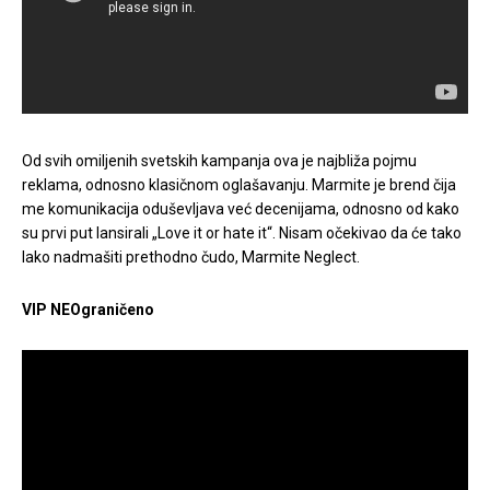
Od svih omiljenih svetskih kampanja ova je najbliža pojmu
reklama, odnosno klasičnom oglašavanju. Marmite je brend čija
me komunikacija oduševljava već decenijama, odnosno od kako
su prvi put lansirali „Love it or hate it“. Nisam očekivao da će tako
lako nadmašiti prethodno čudo, Marmite Neglect.
VIP NEOgraničeno