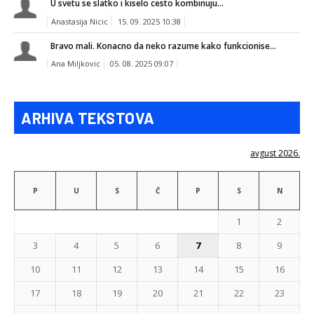
U svetu se slatko i kiselo cesto kombinuju...
Anastasija Nicic
15. 09. 2025 10:38
Bravo mali. Konacno da neko razume kako funkcionise...
Ana Miljkovic
05. 08. 2025 09:07
ARHIVA TEKSTOVA
avgust 2026.
P
U
S
Č
P
S
N
1
2
3
4
5
6
7
8
9
10
11
12
13
14
15
16
17
18
19
20
21
22
23