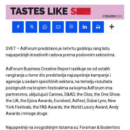
SVET – AdForum predstavio je četvrtu godišnju rang listu
najuspešnijih kreativnih radova prema poslovnim sektorima.
AdForum Business Creative Report razlikuje se od ostalih
rangiranja u tome što predstavlja najuspešnije kampanje i
agencije u sedam specifičnih sektora, na temelju rezultata
postignutih na brojnim festivalima sa kojima AdForum ima
partnerstvo, uključujući Cannes, D&AD, the Clios, the One Show,
the LIA, the Epica Awards, Eurobest, Adfest, Dubai Lynx, New
York Festivals, the FAB Awards, the World Luxury Award, Andy
Awards i mnoge druge.
Najuspešniji na ovogodišnjim listama su: Forsman & Bodenfors