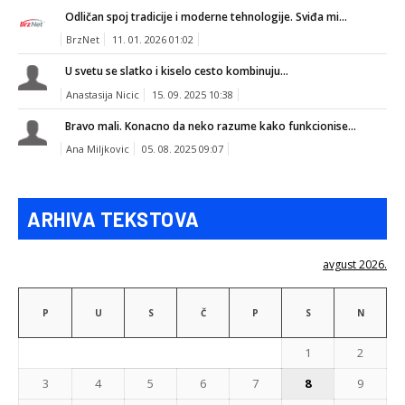
Odličan spoj tradicije i moderne tehnologije. Sviđa mi...
BrzNet
11. 01. 2026 01:02
U svetu se slatko i kiselo cesto kombinuju...
Anastasija Nicic
15. 09. 2025 10:38
Bravo mali. Konacno da neko razume kako funkcionise...
Ana Miljkovic
05. 08. 2025 09:07
ARHIVA TEKSTOVA
avgust 2026.
P
U
S
Č
P
S
N
1
2
3
4
5
6
7
8
9