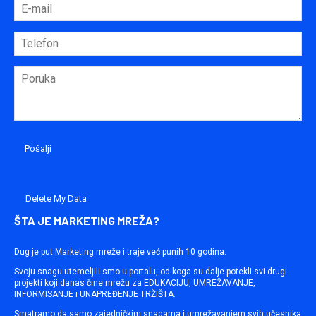
Delete My Data
ŠTA JE MARKETING MREŽA?
Dug je put Marketing mreže i traje već punih 10 godina.
Svoju snagu utemeljili smo u portalu, od koga su dalje potekli svi drugi
projekti koji danas čine mrežu za EDUKACIJU, UMREŽAVANJE,
INFORMISANJE i UNAPREĐENJE TRŽIŠTA.
Smatramo da samo zajedničkim snagama i umrežavanjem svih učesnika