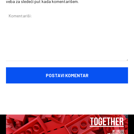
veba za sledeći put kada komentarišem.
Komentariši: