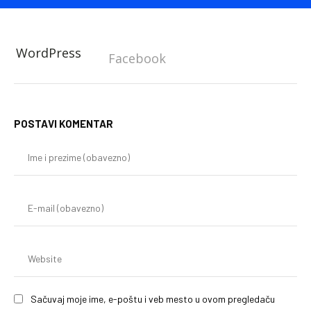
WordPress
Facebook
POSTAVI KOMENTAR
Im
i
pr
(o
E-
mai
(o
We
Sačuvaj moje ime, e-poštu i veb mesto u ovom pregledaču