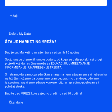
Delete My Data
ŠTA JE MARKETING MREŽA?
Dug je put Marketing mreže i traje već punih 10 godina.
Svoju snagu utemeljili smo u portalu, od koga su dalje potekli svi drugi
projekti koji danas čine mrežu za EDUKACIJU, UMREŽAVANJE,
INFORMISANJE i UNAPREĐENJE TRŽIŠTA.
Smatramo da samo zajedničkim snagama i umrežavanjem svih učesnika
na tržištu možemo da pomerimo granice, pratimo trendove, odolimo
izazovima, razvijemo zdravu konkurenciju, unapredimo poslovanje i
položaj struke.
Budite deo MREŽE koju zajedno gradimo već 10 godina!
Čitaj dalje