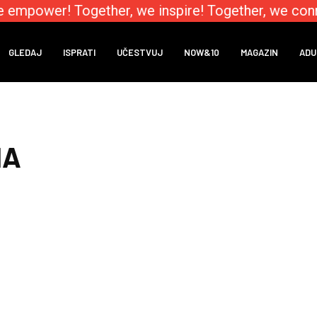
e empower! Together, we inspire! Together, we conn
GLEDAJ
ISPRATI
UČESTVUJ
NOW&10
MAGAZIN
ADU
IA