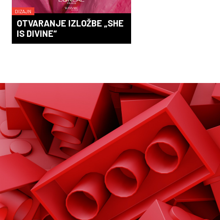
DIZAJN
OTVARANJE IZLOŽBE „SHE
IS DIVINE“