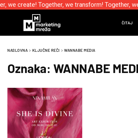
r, we create! Together, we transform! Together, w
ČITAJ
NASLOVNA
KLJUČNE REČI
WANNABE MEDIA
Oznaka:
WANNABE MED