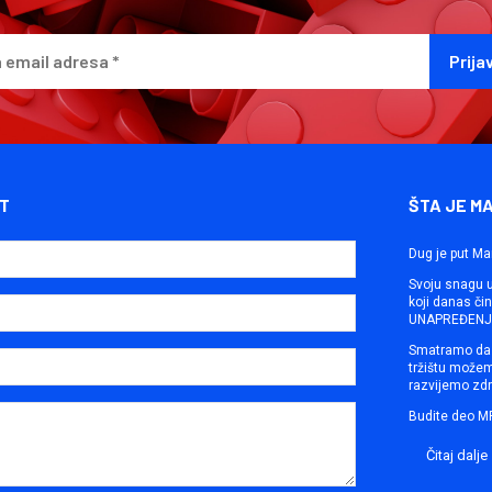
T
ŠTA JE M
Dug je put Ma
Svoju snagu ut
koji danas č
UNAPREĐENJE
Smatramo da 
tržištu može
razvijemo zdr
Budite deo M
Čitaj dalje