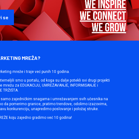
ARKETING MREŽA?
rketing mreže i traje već punih 10 godina.
emeljili smo u portalu, od koga su dalje potekli svi drugi projekti
ine mrežu za EDUKACIJU, UMREŽAVANJE, INFORMISANJE i
 TRŽIŠTA.
samo zajedničkim snagama i umrežavanjem svih učesnika na
mo da pomerimo granice, pratimo trendove, odolimo izazovima,
avu konkurenciju, unapredimo poslovanje i položaj struke.
REŽE koju zajedno gradimo već 10 godina!