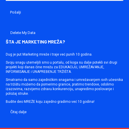
Delete My Data
ŠTA JE MARKETING MREŽA?
Dug je put Marketing mreže i traje već punih 10 godina.
Svoju snagu utemeljili smo u portalu, od koga su dalje potekli svi drugi
projekti koji danas čine mrežu za EDUKACIJU, UMREŽAVANJE,
INFORMISANJE i UNAPREĐENJE TRŽIŠTA.
Smatramo da samo zajedničkim snagama i umrežavanjem svih učesnika
na tržištu možemo da pomerimo granice, pratimo trendove, odolimo
izazovima, razvijemo zdravu konkurenciju, unapredimo poslovanje i
položaj struke.
Budite deo MREŽE koju zajedno gradimo već 10 godina!
Čitaj dalje