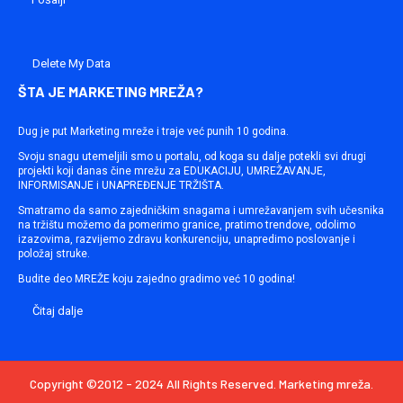
Delete My Data
ŠTA JE MARKETING MREŽA?
Dug je put Marketing mreže i traje već punih 10 godina.
Svoju snagu utemeljili smo u portalu, od koga su dalje potekli svi drugi
projekti koji danas čine mrežu za EDUKACIJU, UMREŽAVANJE,
INFORMISANJE i UNAPREĐENJE TRŽIŠTA.
Smatramo da samo zajedničkim snagama i umrežavanjem svih učesnika
na tržištu možemo da pomerimo granice, pratimo trendove, odolimo
izazovima, razvijemo zdravu konkurenciju, unapredimo poslovanje i
položaj struke.
Budite deo MREŽE koju zajedno gradimo već 10 godina!
Čitaj dalje
Copyright ©2012 - 2024 All Rights Reserved. Marketing mreža.