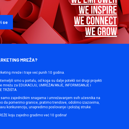
ARKETING MREŽA?
rketing mreže i traje već punih 10 godina.
emeljili smo u portalu, od koga su dalje potekli svi drugi projekti
ine mrežu za EDUKACIJU, UMREŽAVANJE, INFORMISANJE i
 TRŽIŠTA.
samo zajedničkim snagama i umrežavanjem svih učesnika na
mo da pomerimo granice, pratimo trendove, odolimo izazovima,
avu konkurenciju, unapredimo poslovanje i položaj struke.
REŽE koju zajedno gradimo već 10 godina!