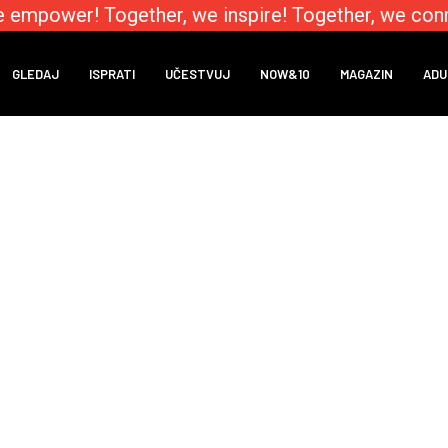
 empower! Together, we inspire! Together, we conn
GLEDAJ
ISPRATI
UČESTVUJ
NOW&10
MAGAZIN
ADU