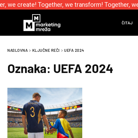
r, we create! Together, we transform! Together, we
ČITAJ
NASLOVNA
KLJUČNE REČI
UEFA 2024
Oznaka:
UEFA 2024