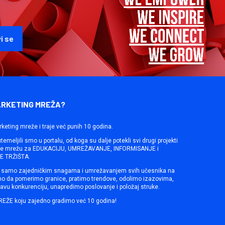
ARKETING MREŽA?
rketing mreže i traje već punih 10 godina.
emeljili smo u portalu, od koga su dalje potekli svi drugi projekti
ine mrežu za EDUKACIJU, UMREŽAVANJE, INFORMISANJE i
 TRŽIŠTA.
samo zajedničkim snagama i umrežavanjem svih učesnika na
mo da pomerimo granice, pratimo trendove, odolimo izazovima,
avu konkurenciju, unapredimo poslovanje i položaj struke.
REŽE koju zajedno gradimo već 10 godina!