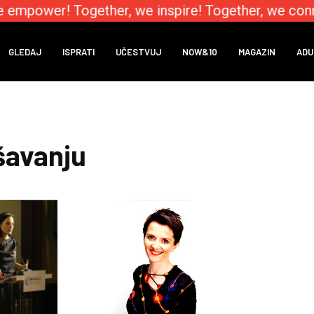
e empower! Together, we inspire! Together, we conn
GLEDAJ
ISPRATI
UČESTVUJ
NOW&10
MAGAZIN
ADU
šavanju