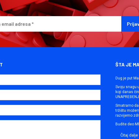
T
ŠTA JE M
Dug je put Ma
Svoju snagu ut
koji danas č
UNAPREĐENJE
Smatramo da 
tržištu može
razvijemo zdr
Budite deo M
Čitaj dalje