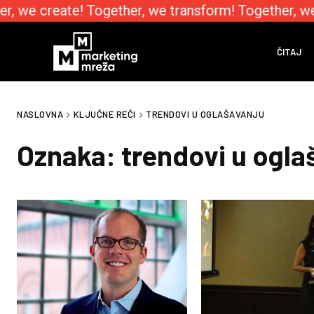
r, we create! Together, we transform! Together, w
ČITAJ
NASLOVNA
KLJUČNE REČI
TRENDOVI U OGLAŠAVANJU
Oznaka:
trendovi u ogla