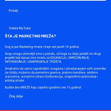
Delete My Data
ŠTA JE MARKETING MREŽA?
Dug je put Marketing mreže i traje već punih 10 godina.
Svoju snagu utemeljili smo u portalu, od koga su dalje potekli svi drugi
projekti koji danas čine mrežu za EDUKACIJU, UMREŽAVANJE,
INFORMISANJE i UNAPREĐENJE TRŽIŠTA.
Smatramo da samo zajedničkim snagama i umrežavanjem svih učesnika
na tržištu možemo da pomerimo granice, pratimo trendove, odolimo
izazovima, razvijemo zdravu konkurenciju, unapredimo poslovanje i
položaj struke.
Budite deo MREŽE koju zajedno gradimo već 10 godina!
Čitaj dalje