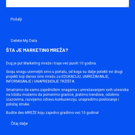
Delete My Data
ŠTA JE MARKETING MREŽA?
Dug je put Marketing mreže i traje već punih 10 godina.
Svoju snagu utemeljili smo u portalu, od koga su dalje potekli svi drugi
projekti koji danas čine mrežu za EDUKACIJU, UMREŽAVANJE,
INFORMISANJE i UNAPREĐENJE TRŽIŠTA.
Smatramo da samo zajedničkim snagama i umrežavanjem svih učesnika
na tržištu možemo da pomerimo granice, pratimo trendove, odolimo
izazovima, razvijemo zdravu konkurenciju, unapredimo poslovanje i
položaj struke.
Budite deo MREŽE koju zajedno gradimo već 10 godina!
Čitaj dalje