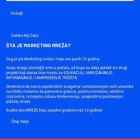
Delete My Data
ŠTA JE MARKETING MREŽA?
Dug je put Marketing mreže i traje već punih 10 godina.
Svoju snagu utemeljili smo u portalu, od koga su dalje potekli svi drugi
projekti koji danas čine mrežu za EDUKACIJU, UMREŽAVANJE,
INFORMISANJE i UNAPREĐENJE TRŽIŠTA.
Smatramo da samo zajedničkim snagama i umrežavanjem svih učesnika
na tržištu možemo da pomerimo granice, pratimo trendove, odolimo
izazovima, razvijemo zdravu konkurenciju, unapredimo poslovanje i
položaj struke.
Budite deo MREŽE koju zajedno gradimo već 10 godina!
Čitaj dalje