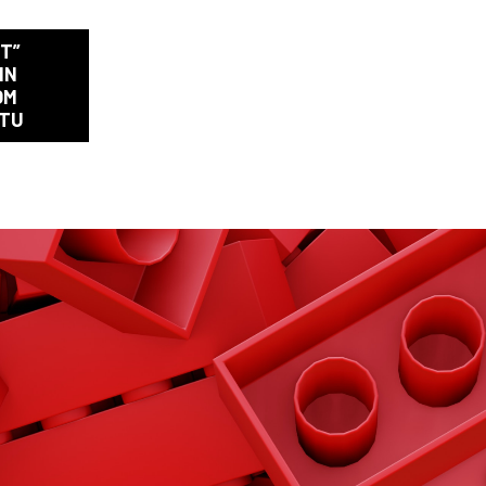
T”
NN
OM
ETU