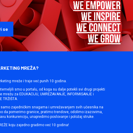
ARKETING MREŽA?
rketing mreže i traje već punih 10 godina.
emeljili smo u portalu, od koga su dalje potekli svi drugi projekti
ine mrežu za EDUKACIJU, UMREŽAVANJE, INFORMISANJE i
 TRŽIŠTA.
samo zajedničkim snagama i umrežavanjem svih učesnika na
mo da pomerimo granice, pratimo trendove, odolimo izazovima,
avu konkurenciju, unapredimo poslovanje i položaj struke.
REŽE koju zajedno gradimo već 10 godina!