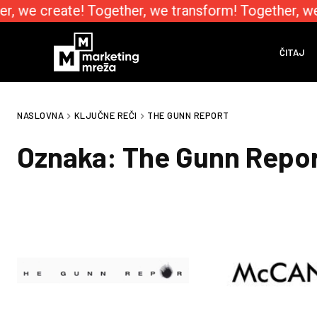
r, we create! Together, we transform! Together, w
ČITAJ
NASLOVNA
KLJUČNE REČI
THE GUNN REPORT
Oznaka:
The Gunn Repo