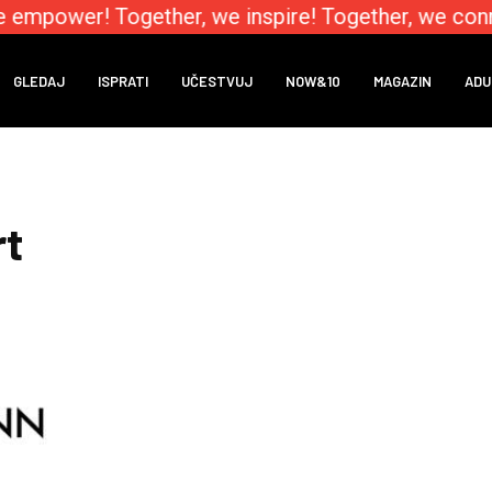
e empower! Together, we inspire! Together, we conn
GLEDAJ
ISPRATI
UČESTVUJ
NOW&10
MAGAZIN
ADU
rt