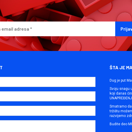
T
ŠTA JE M
Dug je put Ma
Svoju snagu ut
koji danas č
UNAPREĐENJE
Smatramo da 
tržištu može
razvijemo zdr
Budite deo M