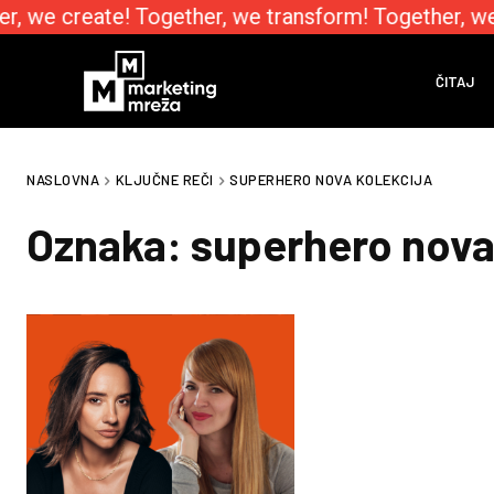
r, we create! Together, we transform! Together, we
ČITAJ
NASLOVNA
KLJUČNE REČI
SUPERHERO NOVA KOLEKCIJA
Oznaka:
superhero nova 