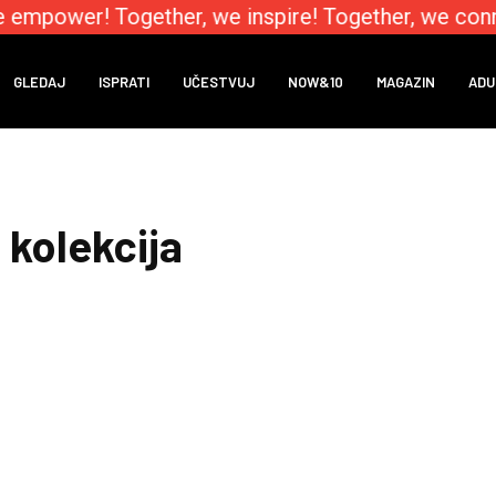
 empower! Together, we inspire! Together, we conn
GLEDAJ
ISPRATI
UČESTVUJ
NOW&10
MAGAZIN
ADU
kolekcija