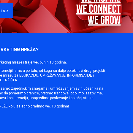
ARKETING MREŽA?
rketing mreže i traje već punih 10 godina.
emeljili smo u portalu, od koga su dalje potekli svi drugi projekti
ine mrežu za EDUKACIJU, UMREŽAVANJE, INFORMISANJE i
 TRŽIŠTA.
samo zajedničkim snagama i umrežavanjem svih učesnika na
mo da pomerimo granice, pratimo trendove, odolimo izazovima,
avu konkurenciju, unapredimo poslovanje i položaj struke.
REŽE koju zajedno gradimo već 10 godina!