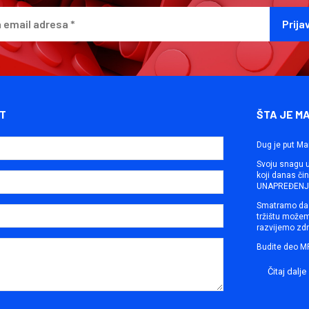
T
ŠTA JE M
Dug je put Ma
Svoju snagu ut
koji danas č
UNAPREĐENJE
Smatramo da 
tržištu može
razvijemo zdr
Budite deo M
Čitaj dalje