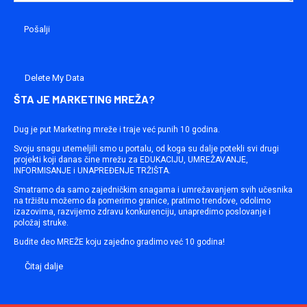
Delete My Data
ŠTA JE MARKETING MREŽA?
Dug je put Marketing mreže i traje već punih 10 godina.
Svoju snagu utemeljili smo u portalu, od koga su dalje potekli svi drugi
projekti koji danas čine mrežu za EDUKACIJU, UMREŽAVANJE,
INFORMISANJE i UNAPREĐENJE TRŽIŠTA.
Smatramo da samo zajedničkim snagama i umrežavanjem svih učesnika
na tržištu možemo da pomerimo granice, pratimo trendove, odolimo
izazovima, razvijemo zdravu konkurenciju, unapredimo poslovanje i
položaj struke.
Budite deo MREŽE koju zajedno gradimo već 10 godina!
Čitaj dalje