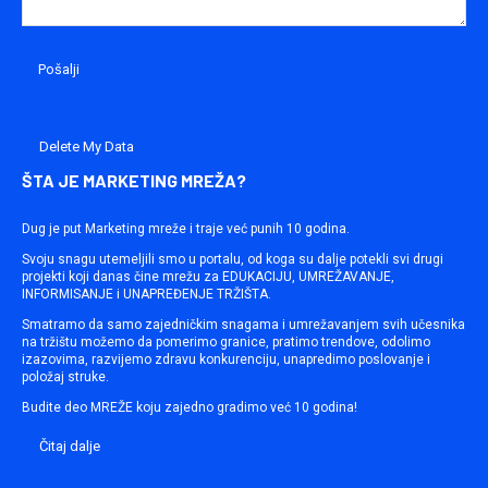
Delete My Data
ŠTA JE MARKETING MREŽA?
Dug je put Marketing mreže i traje već punih 10 godina.
Svoju snagu utemeljili smo u portalu, od koga su dalje potekli svi drugi
projekti koji danas čine mrežu za EDUKACIJU, UMREŽAVANJE,
INFORMISANJE i UNAPREĐENJE TRŽIŠTA.
Smatramo da samo zajedničkim snagama i umrežavanjem svih učesnika
na tržištu možemo da pomerimo granice, pratimo trendove, odolimo
izazovima, razvijemo zdravu konkurenciju, unapredimo poslovanje i
položaj struke.
Budite deo MREŽE koju zajedno gradimo već 10 godina!
Čitaj dalje