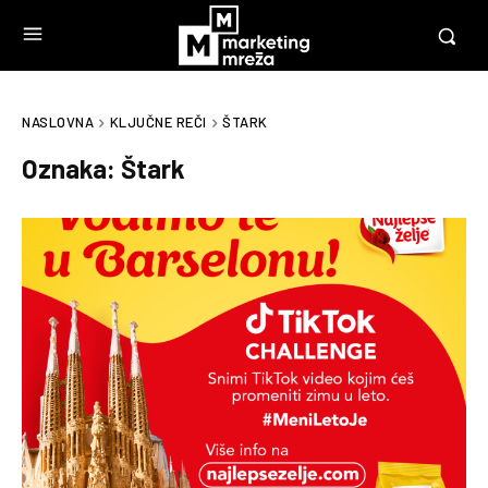
NASLOVNA
KLJUČNE REČI
ŠTARK
Oznaka:
Štark