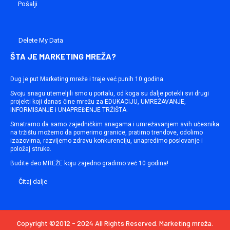
Delete My Data
ŠTA JE MARKETING MREŽA?
Dug je put Marketing mreže i traje već punih 10 godina.
Svoju snagu utemeljili smo u portalu, od koga su dalje potekli svi drugi
projekti koji danas čine mrežu za EDUKACIJU, UMREŽAVANJE,
INFORMISANJE i UNAPREĐENJE TRŽIŠTA.
Smatramo da samo zajedničkim snagama i umrežavanjem svih učesnika
na tržištu možemo da pomerimo granice, pratimo trendove, odolimo
izazovima, razvijemo zdravu konkurenciju, unapredimo poslovanje i
položaj struke.
Budite deo MREŽE koju zajedno gradimo već 10 godina!
Čitaj dalje
Copyright ©2012 - 2024 All Rights Reserved. Marketing mreža.