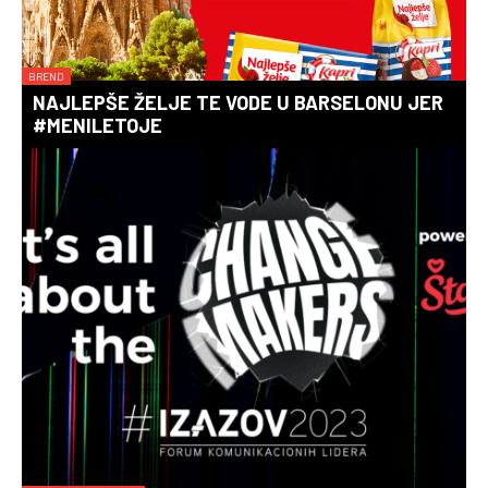
BREND
NAJLEPŠE ŽELJE TE VODE U BARSELONU JER
#MENILETOJE