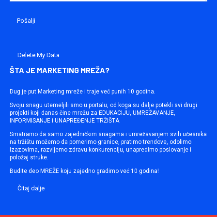
Delete My Data
ŠTA JE MARKETING MREŽA?
Dug je put Marketing mreže i traje već punih 10 godina.
Svoju snagu utemeljili smo u portalu, od koga su dalje potekli svi drugi
projekti koji danas čine mrežu za EDUKACIJU, UMREŽAVANJE,
INFORMISANJE i UNAPREĐENJE TRŽIŠTA.
Smatramo da samo zajedničkim snagama i umrežavanjem svih učesnika
na tržištu možemo da pomerimo granice, pratimo trendove, odolimo
izazovima, razvijemo zdravu konkurenciju, unapredimo poslovanje i
položaj struke.
Budite deo MREŽE koju zajedno gradimo već 10 godina!
Čitaj dalje