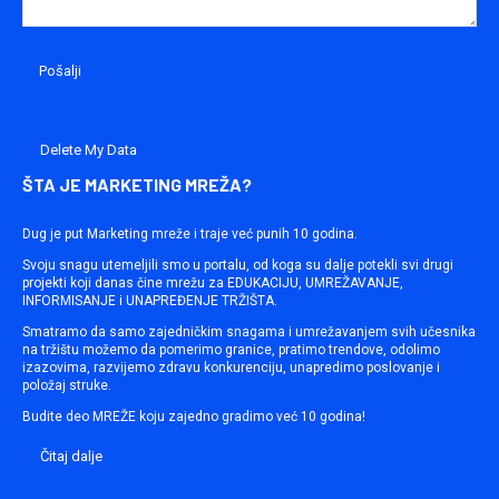
Delete My Data
ŠTA JE MARKETING MREŽA?
Dug je put Marketing mreže i traje već punih 10 godina.
Svoju snagu utemeljili smo u portalu, od koga su dalje potekli svi drugi
projekti koji danas čine mrežu za EDUKACIJU, UMREŽAVANJE,
INFORMISANJE i UNAPREĐENJE TRŽIŠTA.
Smatramo da samo zajedničkim snagama i umrežavanjem svih učesnika
na tržištu možemo da pomerimo granice, pratimo trendove, odolimo
izazovima, razvijemo zdravu konkurenciju, unapredimo poslovanje i
položaj struke.
Budite deo MREŽE koju zajedno gradimo već 10 godina!
Čitaj dalje