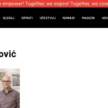
 empower! Together, we inspire! Together, we conn
GLEDAJ
ISPRATI
UČESTVUJ
NOW&10
MAGAZIN
ADU
ović