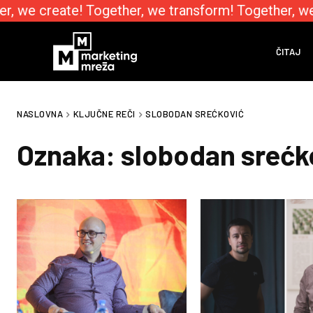
r, we create! Together, we transform! Together, we
ČITAJ
NASLOVNA
KLJUČNE REČI
SLOBODAN SREĆKOVIĆ
Oznaka:
slobodan srećk