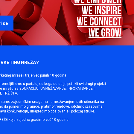
ARKETING MREŽA?
rketing mreže i traje već punih 10 godina.
emeljili smo u portalu, od koga su dalje potekli svi drugi projekti
ine mrežu za EDUKACIJU, UMREŽAVANJE, INFORMISANJE i
 TRŽIŠTA.
samo zajedničkim snagama i umrežavanjem svih učesnika na
mo da pomerimo granice, pratimo trendove, odolimo izazovima,
avu konkurenciju, unapredimo poslovanje i položaj struke.
REŽE koju zajedno gradimo već 10 godina!