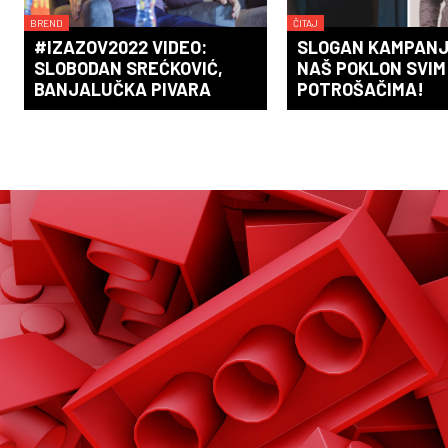
BREND
ČITAJ
#IZAZOV2022 VIDEO:
SLOGAN KAMPANJ
SLOBODAN SREĆKOVIĆ,
NAŠ POKLON SVIM
BANJALUČKA PIVARA
POTROŠAČIMA!