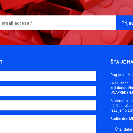
T
ŠTA JE M
Dug je put Ma
Svoju snagu ut
koji danas č
UNAPREĐENJE
Smatramo da 
tržištu može
razvijemo zdr
Budite deo M
Čitaj dalje