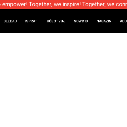
 empower! Together, we inspire! Together, we conn
GLEDAJ
ISPRATI
UČESTVUJ
NOW&10
MAGAZIN
ADU