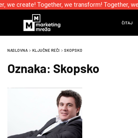
r, we create! Together, we transform! Together, we
ČITAJ
NASLOVNA
KLJUČNE REČI
SKOPSKO
Oznaka:
Skopsko