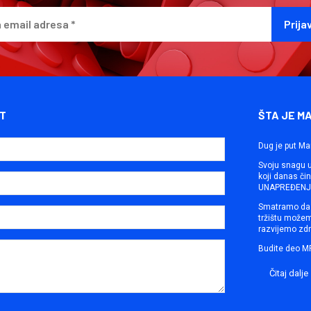
T
ŠTA JE M
Dug je put Ma
Svoju snagu ut
koji danas č
UNAPREĐENJE
Smatramo da 
tržištu može
razvijemo zdr
Budite deo M
Čitaj dalje