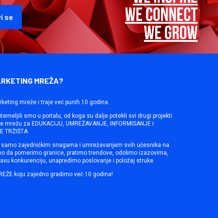
ARKETING MREŽA?
rketing mreže i traje već punih 10 godina.
emeljili smo u portalu, od koga su dalje potekli svi drugi projekti
ine mrežu za EDUKACIJU, UMREŽAVANJE, INFORMISANJE i
 TRŽIŠTA.
samo zajedničkim snagama i umrežavanjem svih učesnika na
mo da pomerimo granice, pratimo trendove, odolimo izazovima,
avu konkurenciju, unapredimo poslovanje i položaj struke.
REŽE koju zajedno gradimo već 10 godina!