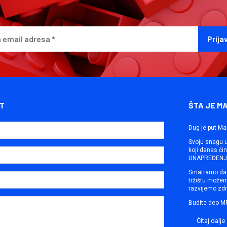
T
ŠTA JE M
Dug je put Ma
Svoju snagu ut
koji danas č
UNAPREĐENJE
Smatramo da 
tržištu može
razvijemo zdr
Budite deo M
Čitaj dalje