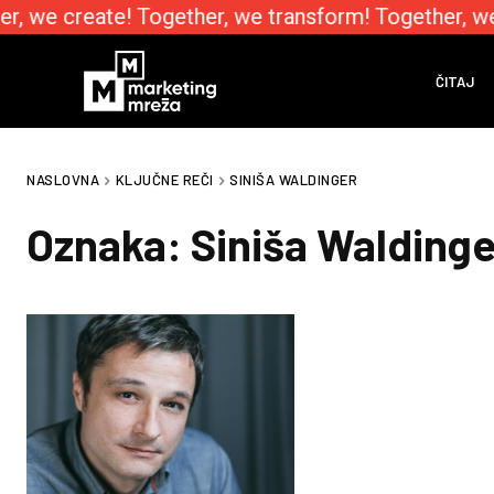
r, we create! Together, we transform! Together, w
ČITAJ
NASLOVNA
KLJUČNE REČI
SINIŠA WALDINGER
Oznaka:
Siniša Waldinge