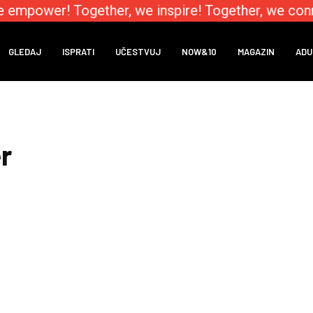
e empower! Together, we inspire! Together, we conn
GLEDAJ
ISPRATI
UČESTVUJ
NOW&10
MAGAZIN
ADU
r