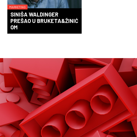
MARKETING
SINIŠA WALDINGER
PREŠAO U BRUKETA&ŽINIĆ
OM