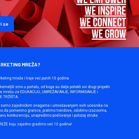
ARKETING MREŽA?
rketing mreže i traje već punih 10 godina.
emeljili smo u portalu, od koga su dalje potekli svi drugi projekti
ine mrežu za EDUKACIJU, UMREŽAVANJE, INFORMISANJE i
 TRŽIŠTA.
samo zajedničkim snagama i umrežavanjem svih učesnika na
mo da pomerimo granice, pratimo trendove, odolimo izazovima,
avu konkurenciju, unapredimo poslovanje i položaj struke.
REŽE koju zajedno gradimo već 10 godina!