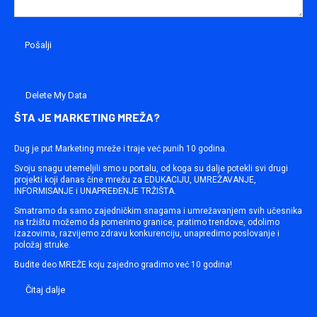
Delete My Data
ŠTA JE MARKETING MREŽA?
Dug je put Marketing mreže i traje već punih 10 godina.
Svoju snagu utemeljili smo u portalu, od koga su dalje potekli svi drugi
projekti koji danas čine mrežu za EDUKACIJU, UMREŽAVANJE,
INFORMISANJE i UNAPREĐENJE TRŽIŠTA.
Smatramo da samo zajedničkim snagama i umrežavanjem svih učesnika
na tržištu možemo da pomerimo granice, pratimo trendove, odolimo
izazovima, razvijemo zdravu konkurenciju, unapredimo poslovanje i
položaj struke.
Budite deo MREŽE koju zajedno gradimo već 10 godina!
Čitaj dalje