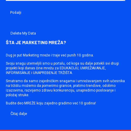
Delete My Data
ŠTA JE MARKETING MREŽA?
Dug je put Marketing mreže i traje već punih 10 godina.
Svoju snagu utemeljili smo u portalu, od koga su dalje potekli svi drugi
projekti koji danas čine mrežu za EDUKACIJU, UMREŽAVANJE,
INFORMISANJE i UNAPREĐENJE TRŽIŠTA.
Smatramo da samo zajedničkim snagama i umrežavanjem svih učesnika
na tržištu možemo da pomerimo granice, pratimo trendove, odolimo
izazovima, razvijemo zdravu konkurenciju, unapredimo poslovanje i
položaj struke.
Budite deo MREŽE koju zajedno gradimo već 10 godina!
Čitaj dalje