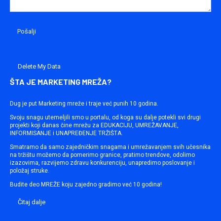
Delete My Data
ŠTA JE MARKETING MREŽA?
Dug je put Marketing mreže i traje već punih 10 godina.
Svoju snagu utemeljili smo u portalu, od koga su dalje potekli svi drugi
projekti koji danas čine mrežu za EDUKACIJU, UMREŽAVANJE,
INFORMISANJE i UNAPREĐENJE TRŽIŠTA.
Smatramo da samo zajedničkim snagama i umrežavanjem svih učesnika
na tržištu možemo da pomerimo granice, pratimo trendove, odolimo
izazovima, razvijemo zdravu konkurenciju, unapredimo poslovanje i
položaj struke.
Budite deo MREŽE koju zajedno gradimo već 10 godina!
Čitaj dalje