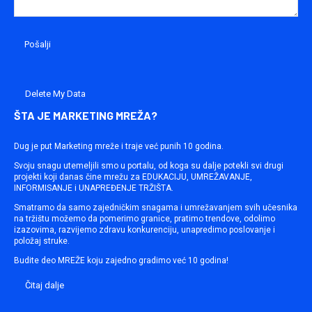
Delete My Data
ŠTA JE MARKETING MREŽA?
Dug je put Marketing mreže i traje već punih 10 godina.
Svoju snagu utemeljili smo u portalu, od koga su dalje potekli svi drugi
projekti koji danas čine mrežu za EDUKACIJU, UMREŽAVANJE,
INFORMISANJE i UNAPREĐENJE TRŽIŠTA.
Smatramo da samo zajedničkim snagama i umrežavanjem svih učesnika
na tržištu možemo da pomerimo granice, pratimo trendove, odolimo
izazovima, razvijemo zdravu konkurenciju, unapredimo poslovanje i
položaj struke.
Budite deo MREŽE koju zajedno gradimo već 10 godina!
Čitaj dalje