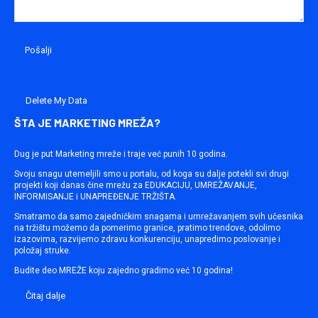
Delete My Data
ŠTA JE MARKETING MREŽA?
Dug je put Marketing mreže i traje već punih 10 godina.
Svoju snagu utemeljili smo u portalu, od koga su dalje potekli svi drugi
projekti koji danas čine mrežu za EDUKACIJU, UMREŽAVANJE,
INFORMISANJE i UNAPREĐENJE TRŽIŠTA.
Smatramo da samo zajedničkim snagama i umrežavanjem svih učesnika
na tržištu možemo da pomerimo granice, pratimo trendove, odolimo
izazovima, razvijemo zdravu konkurenciju, unapredimo poslovanje i
položaj struke.
Budite deo MREŽE koju zajedno gradimo već 10 godina!
Čitaj dalje