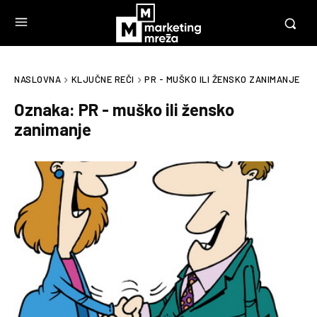
NASLOVNA
KLJUČNE REČI
PR - MUŠKO ILI ŽENSKO ZANIMANJE
Oznaka:
PR - muško ili žensko
zanimanje