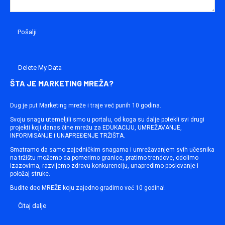
Delete My Data
ŠTA JE MARKETING MREŽA?
Dug je put Marketing mreže i traje već punih 10 godina.
Svoju snagu utemeljili smo u portalu, od koga su dalje potekli svi drugi
projekti koji danas čine mrežu za EDUKACIJU, UMREŽAVANJE,
INFORMISANJE i UNAPREĐENJE TRŽIŠTA.
Smatramo da samo zajedničkim snagama i umrežavanjem svih učesnika
na tržištu možemo da pomerimo granice, pratimo trendove, odolimo
izazovima, razvijemo zdravu konkurenciju, unapredimo poslovanje i
položaj struke.
Budite deo MREŽE koju zajedno gradimo već 10 godina!
Čitaj dalje