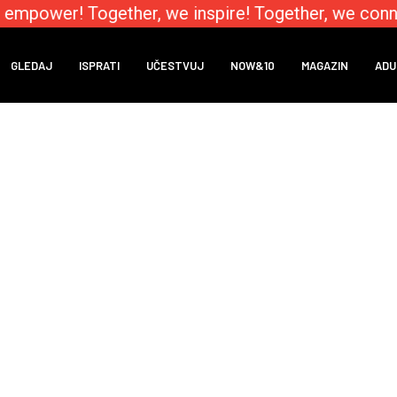
 empower! Together, we inspire! Together, we conn
GLEDAJ
ISPRATI
UČESTVUJ
NOW&10
MAGAZIN
ADU