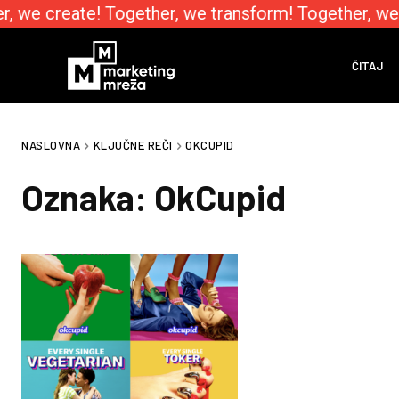
, we create! Together, we transform! Together, we
ČITAJ
NASLOVNA
KLJUČNE REČI
OKCUPID
Oznaka:
OkCupid