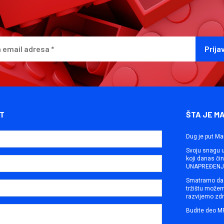
T
ŠTA JE M
Dug je put Ma
Svoju snagu ut
koji danas č
UNAPREĐENJE
Smatramo da 
tržištu može
razvijemo zdr
Budite deo M