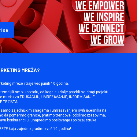
ARKETING MREŽA?
rketing mreže i traje već punih 10 godina.
emeljili smo u portalu, od koga su dalje potekli svi drugi projekti
ine mrežu za EDUKACIJU, UMREŽAVANJE, INFORMISANJE i
 TRŽIŠTA.
samo zajedničkim snagama i umrežavanjem svih učesnika na
mo da pomerimo granice, pratimo trendove, odolimo izazovima,
avu konkurenciju, unapredimo poslovanje i položaj struke.
REŽE koju zajedno gradimo već 10 godina!