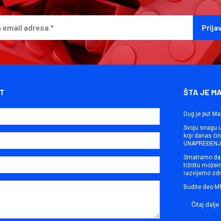
T
ŠTA JE M
Dug je put Ma
Svoju snagu ut
koji danas č
UNAPREĐENJE
Smatramo da 
tržištu može
razvijemo zdr
Budite deo M
Čitaj dalje