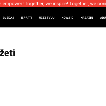
e empower! Together, we inspire! Together, we conn
GLEDAJ
ISPRATI
UČESTVUJ
NOW&10
MAGAZIN
ADU
žeti