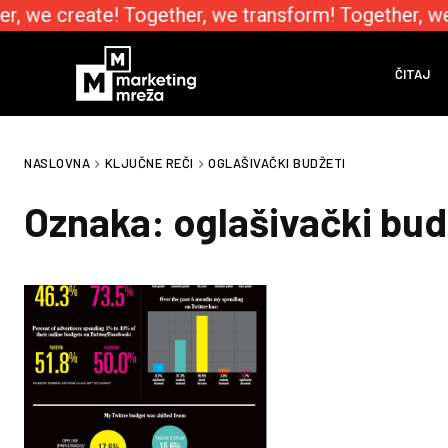
r, we create! Together, we transform! Together, w
ČITAJ
NASLOVNA
KLJUČNE REČI
OGLAŠIVAČKI BUDŽETI
Oznaka:
oglašivački bud