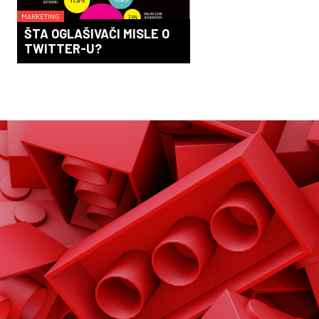
MARKETING
ŠTA OGLAŠIVAČI MISLE O
TWITTER-U?