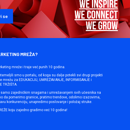
ARKETING MREŽA?
rketing mreže i traje već punih 10 godina.
emeljili smo u portalu, od koga su dalje potekli svi drugi projekti
ine mrežu za EDUKACIJU, UMREŽAVANJE, INFORMISANJE i
 TRŽIŠTA.
samo zajedničkim snagama i umrežavanjem svih učesnika na
mo da pomerimo granice, pratimo trendove, odolimo izazovima,
avu konkurenciju, unapredimo poslovanje i položaj struke.
REŽE koju zajedno gradimo već 10 godina!