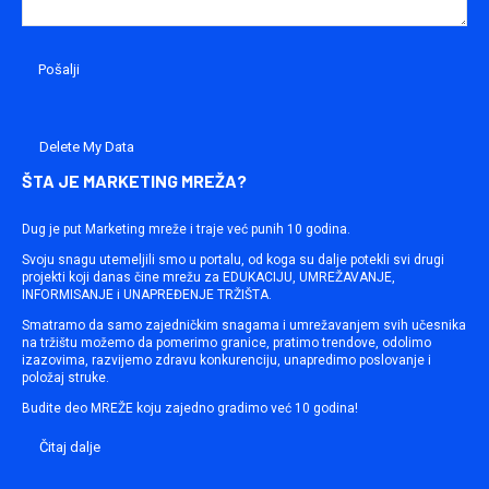
Delete My Data
ŠTA JE MARKETING MREŽA?
Dug je put Marketing mreže i traje već punih 10 godina.
Svoju snagu utemeljili smo u portalu, od koga su dalje potekli svi drugi
projekti koji danas čine mrežu za EDUKACIJU, UMREŽAVANJE,
INFORMISANJE i UNAPREĐENJE TRŽIŠTA.
Smatramo da samo zajedničkim snagama i umrežavanjem svih učesnika
na tržištu možemo da pomerimo granice, pratimo trendove, odolimo
izazovima, razvijemo zdravu konkurenciju, unapredimo poslovanje i
položaj struke.
Budite deo MREŽE koju zajedno gradimo već 10 godina!
Čitaj dalje