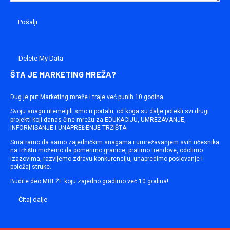
Delete My Data
ŠTA JE MARKETING MREŽA?
Dug je put Marketing mreže i traje već punih 10 godina.
Svoju snagu utemeljili smo u portalu, od koga su dalje potekli svi drugi
projekti koji danas čine mrežu za EDUKACIJU, UMREŽAVANJE,
INFORMISANJE i UNAPREĐENJE TRŽIŠTA.
Smatramo da samo zajedničkim snagama i umrežavanjem svih učesnika
na tržištu možemo da pomerimo granice, pratimo trendove, odolimo
izazovima, razvijemo zdravu konkurenciju, unapredimo poslovanje i
položaj struke.
Budite deo MREŽE koju zajedno gradimo već 10 godina!
Čitaj dalje