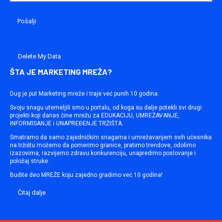
Delete My Data
ŠTA JE MARKETING MREŽA?
Dug je put Marketing mreže i traje već punih 10 godina.
Svoju snagu utemeljili smo u portalu, od koga su dalje potekli svi drugi
projekti koji danas čine mrežu za EDUKACIJU, UMREŽAVANJE,
INFORMISANJE i UNAPREĐENJE TRŽIŠTA.
Smatramo da samo zajedničkim snagama i umrežavanjem svih učesnika
na tržištu možemo da pomerimo granice, pratimo trendove, odolimo
izazovima, razvijemo zdravu konkurenciju, unapredimo poslovanje i
položaj struke.
Budite deo MREŽE koju zajedno gradimo već 10 godina!
Čitaj dalje