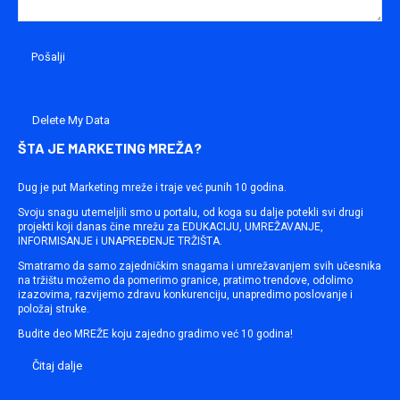
Delete My Data
ŠTA JE MARKETING MREŽA?
Dug je put Marketing mreže i traje već punih 10 godina.
Svoju snagu utemeljili smo u portalu, od koga su dalje potekli svi drugi
projekti koji danas čine mrežu za EDUKACIJU, UMREŽAVANJE,
INFORMISANJE i UNAPREĐENJE TRŽIŠTA.
Smatramo da samo zajedničkim snagama i umrežavanjem svih učesnika
na tržištu možemo da pomerimo granice, pratimo trendove, odolimo
izazovima, razvijemo zdravu konkurenciju, unapredimo poslovanje i
položaj struke.
Budite deo MREŽE koju zajedno gradimo već 10 godina!
Čitaj dalje