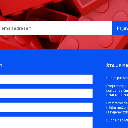
T
ŠTA JE M
Dug je put Ma
Svoju snagu ut
koji danas č
UNAPREĐENJE
Smatramo da 
tržištu može
razvijemo zdr
Budite deo M