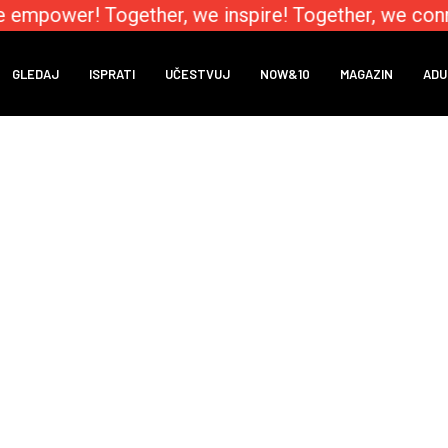
e empower! Together, we inspire! Together, we conn
GLEDAJ
ISPRATI
UČESTVUJ
NOW&10
MAGAZIN
ADU