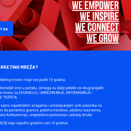
ARKETING MREŽA?
rketing mreže i traje već punih 10 godina.
emeljili smo u portalu, od koga su dalje potekli svi drugi projekti
ine mrežu za EDUKACIJU, UMREŽAVANJE, INFORMISANJE i
 TRŽIŠTA.
samo zajedničkim snagama i umrežavanjem svih učesnika na
mo da pomerimo granice, pratimo trendove, odolimo izazovima,
avu konkurenciju, unapredimo poslovanje i položaj struke.
REŽE koju zajedno gradimo već 10 godina!