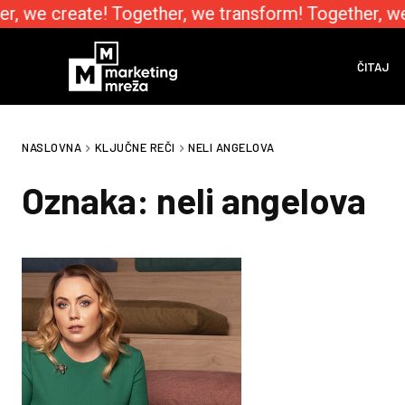
r, we create! Together, we transform! Together, w
ČITAJ
NASLOVNA
KLJUČNE REČI
NELI ANGELOVA
Oznaka:
neli angelova