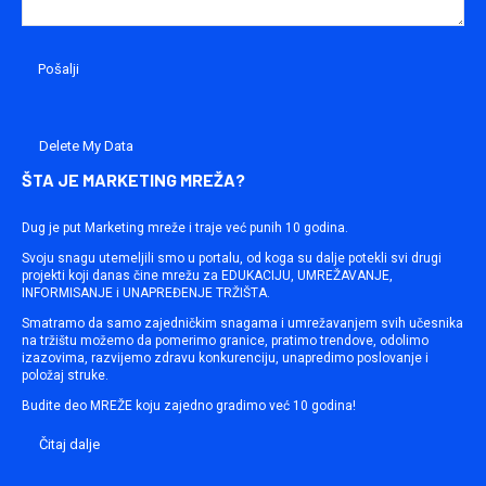
Delete My Data
ŠTA JE MARKETING MREŽA?
Dug je put Marketing mreže i traje već punih 10 godina.
Svoju snagu utemeljili smo u portalu, od koga su dalje potekli svi drugi
projekti koji danas čine mrežu za EDUKACIJU, UMREŽAVANJE,
INFORMISANJE i UNAPREĐENJE TRŽIŠTA.
Smatramo da samo zajedničkim snagama i umrežavanjem svih učesnika
na tržištu možemo da pomerimo granice, pratimo trendove, odolimo
izazovima, razvijemo zdravu konkurenciju, unapredimo poslovanje i
položaj struke.
Budite deo MREŽE koju zajedno gradimo već 10 godina!
Čitaj dalje