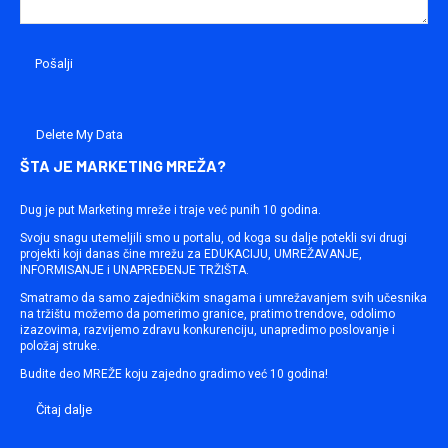
Delete My Data
ŠTA JE MARKETING MREŽA?
Dug je put Marketing mreže i traje već punih 10 godina.
Svoju snagu utemeljili smo u portalu, od koga su dalje potekli svi drugi
projekti koji danas čine mrežu za EDUKACIJU, UMREŽAVANJE,
INFORMISANJE i UNAPREĐENJE TRŽIŠTA.
Smatramo da samo zajedničkim snagama i umrežavanjem svih učesnika
na tržištu možemo da pomerimo granice, pratimo trendove, odolimo
izazovima, razvijemo zdravu konkurenciju, unapredimo poslovanje i
položaj struke.
Budite deo MREŽE koju zajedno gradimo već 10 godina!
Čitaj dalje