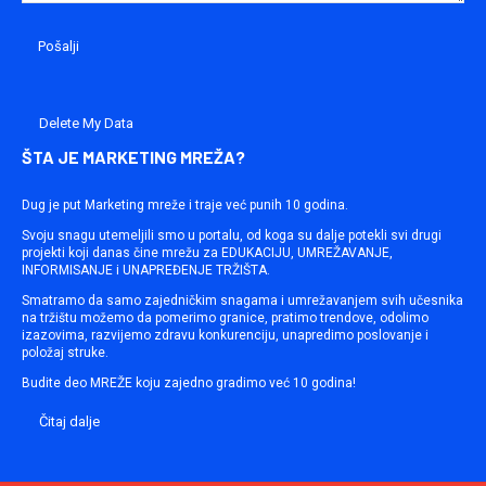
Delete My Data
ŠTA JE MARKETING MREŽA?
Dug je put Marketing mreže i traje već punih 10 godina.
Svoju snagu utemeljili smo u portalu, od koga su dalje potekli svi drugi
projekti koji danas čine mrežu za EDUKACIJU, UMREŽAVANJE,
INFORMISANJE i UNAPREĐENJE TRŽIŠTA.
Smatramo da samo zajedničkim snagama i umrežavanjem svih učesnika
na tržištu možemo da pomerimo granice, pratimo trendove, odolimo
izazovima, razvijemo zdravu konkurenciju, unapredimo poslovanje i
položaj struke.
Budite deo MREŽE koju zajedno gradimo već 10 godina!
Čitaj dalje