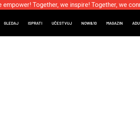
e empower! Together, we inspire! Together, we conn
GLEDAJ
ISPRATI
UČESTVUJ
NOW&10
MAGAZIN
ADU