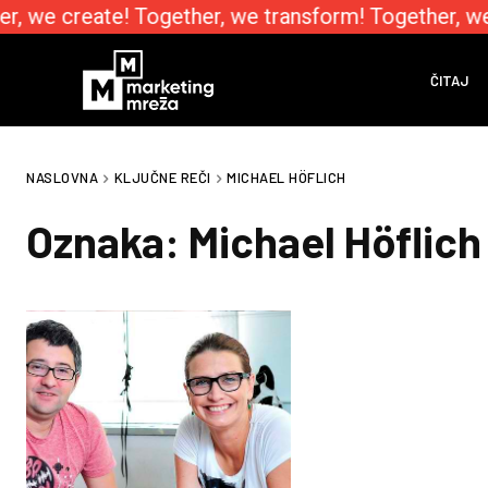
r, we create! Together, we transform! Together, w
ČITAJ
NASLOVNA
KLJUČNE REČI
MICHAEL HÖFLICH
Oznaka:
Michael Höflich