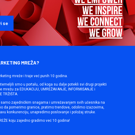
ARKETING MREŽA?
rketing mreže i traje već punih 10 godina.
emeljili smo u portalu, od koga su dalje potekli svi drugi projekti
ine mrežu za EDUKACIJU, UMREŽAVANJE, INFORMISANJE i
 TRŽIŠTA.
samo zajedničkim snagama i umrežavanjem svih učesnika na
mo da pomerimo granice, pratimo trendove, odolimo izazovima,
avu konkurenciju, unapredimo poslovanje i položaj struke.
REŽE koju zajedno gradimo već 10 godina!