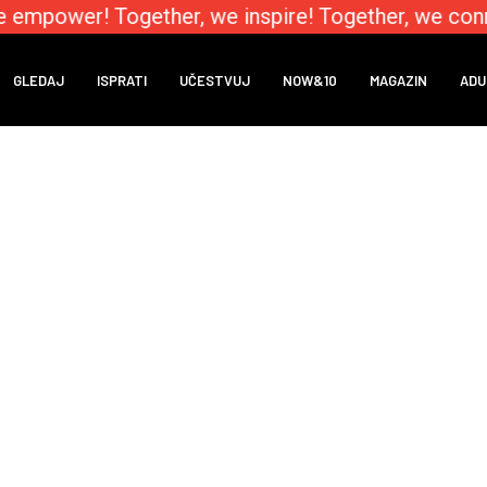
e empower! Together, we inspire! Together, we conn
GLEDAJ
ISPRATI
UČESTVUJ
NOW&10
MAGAZIN
ADU