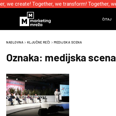
r, we create! Together, we transform! Together, w
ČITAJ
NASLOVNA
KLJUČNE REČI
MEDIJSKA SCENA
Oznaka:
medijska scena