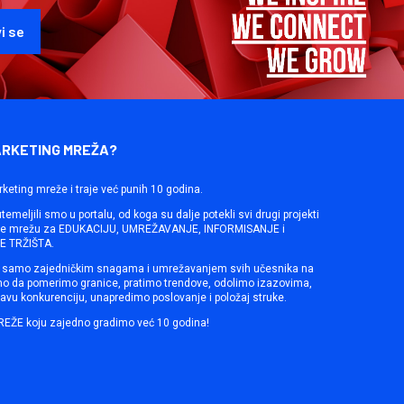
ARKETING MREŽA?
rketing mreže i traje već punih 10 godina.
emeljili smo u portalu, od koga su dalje potekli svi drugi projekti
ine mrežu za EDUKACIJU, UMREŽAVANJE, INFORMISANJE i
 TRŽIŠTA.
samo zajedničkim snagama i umrežavanjem svih učesnika na
mo da pomerimo granice, pratimo trendove, odolimo izazovima,
avu konkurenciju, unapredimo poslovanje i položaj struke.
REŽE koju zajedno gradimo već 10 godina!