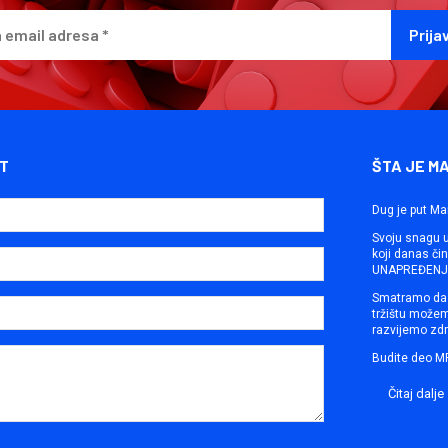
T
ŠTA JE M
Dug je put Ma
Svoju snagu ut
koji danas č
UNAPREĐENJE
Smatramo da 
tržištu može
razvijemo zdr
Budite deo M
Čitaj dalje